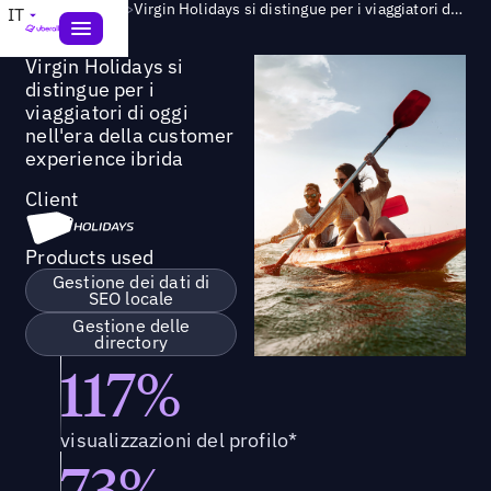
Success Story
>
Virgin Holidays si distingue per i viaggiatori di oggi nell'era della customer experience ibrida
IT
Virgin Holidays si
distingue per i
viaggiatori di oggi
nell'era della customer
experience ibrida
Client
Products used
Gestione dei dati di
SEO locale
Gestione delle
directory
117%
visualizzazioni del profilo*
73%