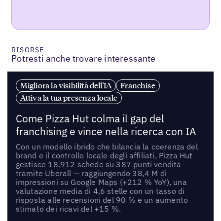
RISORSE
Potresti anche trovare interessante
Migliora la visibilità dell'IA
Franchise
Attiva la tua presenza locale
Come Pizza Hut colma il gap del
franchising e vince nella ricerca con IA
Con un modello ibrido che bilancia la coerenza del
brand e il controllo locale degli affiliati, Pizza Hut
gestisce 18.912 schede su 387 punti vendita
tramite Uberall — raggiungendo 38,4 M di
impressioni su Google Maps (+212 % YoY), una
valutazione media di 4,6 stelle con un tasso di
risposta alle recensioni del 90 % e un aumento
stimato dei ricavi del +15 %.