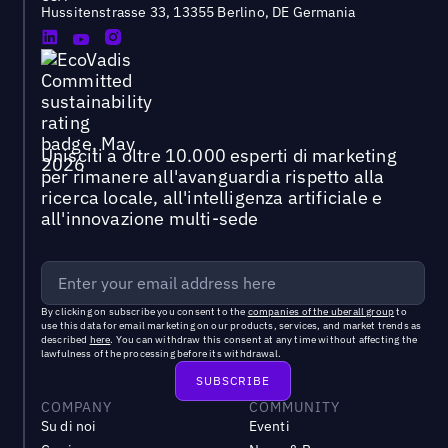
Hussitenstrasse 33, 13355 Berlino, DE Germania
Unisciti a oltre 10.000 esperti di marketing
per rimanere all'avanguardia rispetto alla
ricerca locale, all'intelligenza artificiale e
all'innovazione multi-sede
By clicking on subscribe you consent to the
companies of the uberall group
to
use this data for email marketing on our products, services, and market trends as
described
here
. You can withdraw this consent at any time without affecting the
lawfulness of the processing before its withdrawal.
COMPANY
COMMUNITY
Su di noi
Eventi