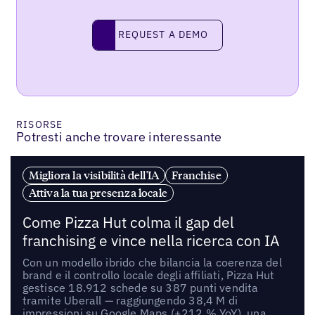
REQUEST A DEMO
request a demo
RISORSE
Potresti anche trovare interessante
Migliora la visibilità dell'IA
Franchise
Attiva la tua presenza locale
Come Pizza Hut colma il gap del
franchising e vince nella ricerca con IA
Con un modello ibrido che bilancia la coerenza del
brand e il controllo locale degli affiliati, Pizza Hut
gestisce 18.912 schede su 387 punti vendita
tramite Uberall — raggiungendo 38,4 M di
impressioni su Google Maps (+212 % YoY), una