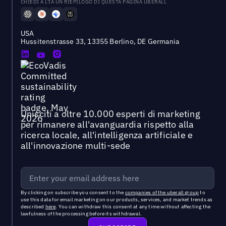
CHIEDI A L'IA UN RIEPILOGO DI QUESTA PAGINA UBERALL
USA
Hussitenstrasse 33, 13355 Berlino, DE Germania
Unisciti a oltre 10.000 esperti di marketing
per rimanere all'avanguardia rispetto alla
ricerca locale, all'intelligenza artificiale e
all'innovazione multi-sede
By clicking on subscribe you consent to the
companies of the uberall group
to
use this data for email marketing on our products, services, and market trends as
described
here
. You can withdraw this consent at any time without affecting the
lawfulness of the processing before its withdrawal.