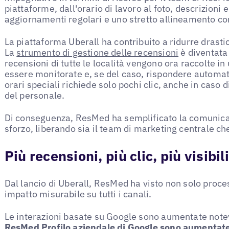
piattaforme, dall'orario di lavoro al foto, descrizioni 
aggiornamenti regolari e uno stretto allineamento con
La piattaforma Uberall ha contribuito a ridurre drast
La
strumento di gestione delle recensioni
è diventata 
recensioni di tutte le località vengono ora raccolte i
essere monitorate e, se del caso, rispondere automa
orari speciali richiede solo pochi clic, anche in caso 
del personale.
Di conseguenza, ResMed ha semplificato la comunica
sforzo, liberando sia il team di marketing centrale che
Più recensioni, più clic, più visibil
Dal lancio di Uberall, ResMed ha visto non solo proces
impatto misurabile su tutti i canali.
Le interazioni basate su Google sono aumentate not
ResMed Profilo aziendale di Google sono aumentat