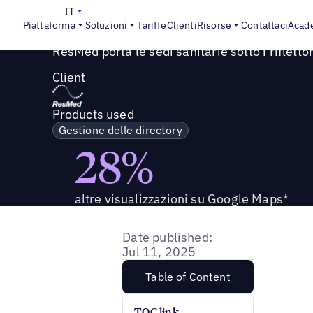
Success Story
>
ResMed porta le sedi sanitarie sotto i riflet
IT
Piattaforma
Soluzioni
Tariffe
Clienti
Risorse
Contattaci
Acad
ResMed porta le sedi sanitarie sotto i riflettori
Client
Products used
Gestione delle directory
28%
altre visualizzazioni su Google Maps*
Date published:
Jul 11, 2025
Table of Content
TOC link