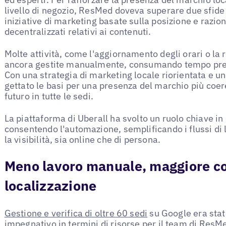
livello di negozio, ResMed doveva superare due sfide p
iniziative di marketing basate sulla posizione e raziona
decentralizzati relativi ai contenuti.
Molte attività, come l'aggiornamento degli orari o la 
ancora gestite manualmente, consumando tempo prezio
Con una strategia di marketing locale riorientata e 
gettato le basi per una presenza del marchio più coeren
futuro in tutte le sedi.
La piattaforma di Uberall ha svolto un ruolo chiave i
consentendo l'automazione, semplificando i flussi di 
la visibilità, sia online che di persona.
Meno lavoro manuale, maggiore con
localizzazione
Gestione e verifica di oltre 60 sedi
su Google era stat
impegnativo in termini di risorse per il team di ResMe