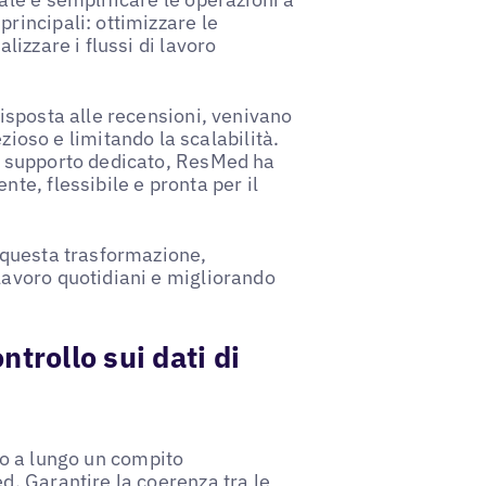
rincipali: ottimizzare le
lizzare i flussi di lavoro
risposta alle recensioni, venivano
so e limitando la scalabilità.
un supporto dedicato, ResMed ha
te, flessibile e pronta per il
n questa trasformazione,
lavoro quotidiani e migliorando
trollo sui dati di
o a lungo un compito
d. Garantire la coerenza tra le