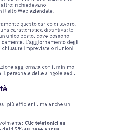
e altro: richiedevano
 il sito Web aziendale.
icamente questo carico di lavoro.
una caratteristica distintiva: le
n un unico posto, dove possono
ticamente. L'aggiornamento degli
di chiusure impreviste o riunioni
zione aggiornata con il minimo
 il personale delle singole sedi.
ità
si più efficienti, ma anche un
evolmente:
Clic telefonici su
e del 19% su base annua,