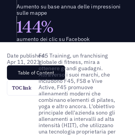
Aumento su base annua delle impressioni
sulle mappe
144%
aumento dei clic su Facebook
Date published:
F45 Training, un franchising
Apr 11, 2023
globale di fitness, mira a
ottenere grandi guadagni.
Table of Content
Attraverso i suoi marchi, che
includono F45, FS8 e Vive
Active, F45 promuove
TOC link
allenamenti moderni che
combinano elementi di pilates,
yoga e altro ancora. L'obiettivo
principale dell'azienda sono gli
allenamenti a intervalli ad alta
intensità (HIIT), che utilizzano
una tecnologia proprietaria per