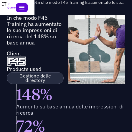
Success Story
>
In che modo F45 Training ha aumentato le sue impressioni di ricerca del 148% su base annua
IT
In che modo F45
Training ha aumentato
le sue impressioni di
ricerca del 148% su
base annua
Client
Products used
Gestione delle
directory
148%
Aumento su base annua delle impressioni di
ricerca
72%