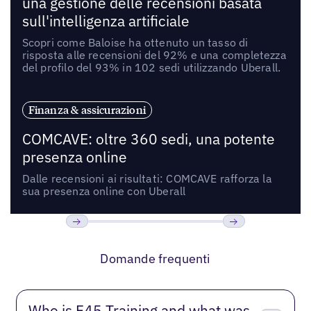
una gestione delle recensioni basata
sull'intelligenza artificiale
Scopri come Baloise ha ottenuto un tasso di
risposta alle recensioni del 92% e una completezza
del profilo del 93% in 102 sedi utilizzando Uberall.
Finanza & assicurazioni
COMCAVE: oltre 360 sedi, una potente
presenza online
Dalle recensioni ai risultati: COMCAVE rafforza la
sua presenza online con Uberall
Precedente
Prossimo
Domande frequenti
Who is F45 Training and what was