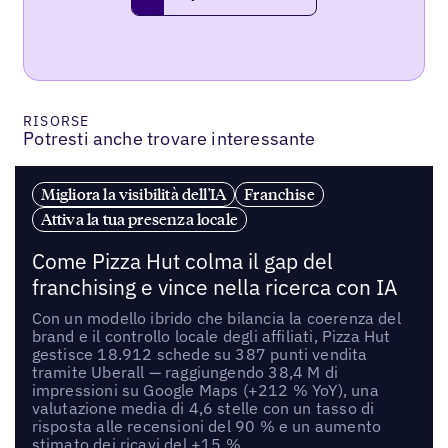
request a demo
RISORSE
Potresti anche trovare interessante
Migliora la visibilità dell'IA
Franchise
Attiva la tua presenza locale
Come Pizza Hut colma il gap del
franchising e vince nella ricerca con IA
Con un modello ibrido che bilancia la coerenza del
brand e il controllo locale degli affiliati, Pizza Hut
gestisce 18.912 schede su 387 punti vendita
tramite Uberall — raggiungendo 38,4 M di
impressioni su Google Maps (+212 % YoY), una
valutazione media di 4,6 stelle con un tasso di
risposta alle recensioni del 90 % e un aumento
stimato dei ricavi del +15 %.