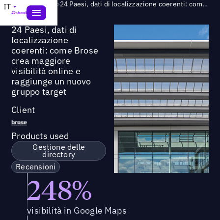
Success Story
>
24 Paesi, dati di localizzazione coerenti: come Brose crea maggiore visibilità online e raggiunge un nuovo gruppo target
IT
24 Paesi, dati di
localizzazione
coerenti: come Brose
crea maggiore
visibilità online e
raggiunge un nuovo
gruppo target
Client
Products used
Gestione delle
directory
Recensioni
248%
visibilità in Google Maps