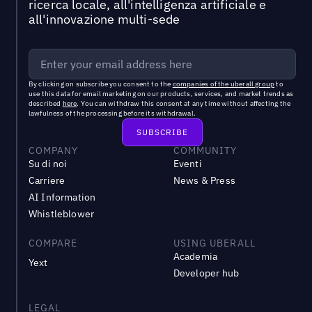
ricerca locale, all'intelligenza artificiale e
all'innovazione multi-sede
By clicking on subscribe you consent to the
companies of the uberall group
to
use this data for email marketing on our products, services, and market trends as
described
here
. You can withdraw this consent at any time without affecting the
lawfulness of the processing before its withdrawal.
COMPANY
COMMUNITY
Su di noi
Eventi
Carriere
News & Press
AI Information
Whistleblower
COMPARE
USING UBERALL
Academia
Yext
Developer hub
LEGAL