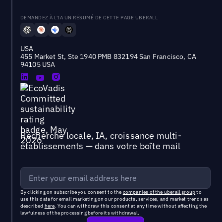
DEMANDEZ À L'IA UN RÉSUMÉ DE CETTE PAGE UBERALL
USA
455 Market St, Ste 1940 PMB 832194 San Francisco, CA
94105 USA
Recherche locale, IA, croissance multi-
établissements — dans votre boîte mail
By clicking on subscribe you consent to the
companies of the uberall group
to
use this data for email marketing on our products, services, and market trends as
described
here
. You can withdraw this consent at any time without affecting the
lawfulness of the processing before its withdrawal.