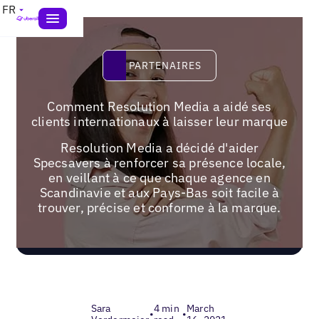
FR
PARTENAIRES
PARTENAIRES
Comment Resolution Media a aidé ses
clients internationaux à laisser leur marque
Resolution Media a décidé d'aider
Specsavers à renforcer sa présence locale,
en veillant à ce que chaque agence en
Scandinavie et aux Pays-Bas soit facile à
trouver, précise et conforme à la marque.
Sara
4 min
March
•
•