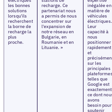
électriques
stations de
expertise
les bonnes
recharge. Ce
inégalée en
solutions
partenariat nous
matière de
lorsqu'ils
a permis de nous
véhicules
recherchent
concentrer sur
électriques.
la borne de
l'expansion de
Leur
recharge la
notre réseau en
capacité à
plus
Bulgarie, en
nous
proche.
Roumanie et en
positionner
Lituanie. »
rapidement
et
précisémen
sur les
principales
plateforme
telles que
Google est
exactement
ce dont nou
avons
besoin pour
soutenir