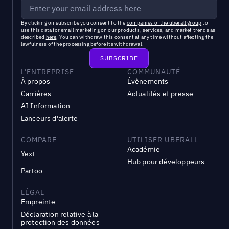
By clicking on subscribe you consent to the
companies of the uberall group
to
use this data for email marketing on our products, services, and market trends as
described
here
. You can withdraw this consent at any time without affecting the
lawfulness of the processing before its withdrawal.
L'ENTREPRISE
COMMUNAUTÉ
À propos
Évènements
Carrières
Actualités et presse
AI Information
Lanceurs d'alerte
COMPARE
UTILISER UBERALL
Académie
Yext
Hub pour développeurs
Partoo
LÉGAL
Empreinte
Déclaration relative à la
protection des données