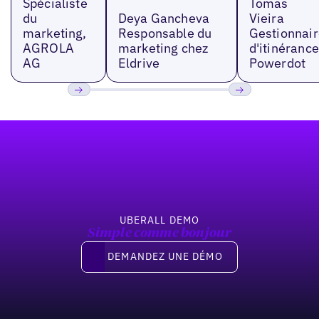
Spécialiste
Tomas
du
Deya Gancheva
Vieira
marketing,
Responsable du
Gestionnair
AGROLA
marketing chez
d'itinérance
AG
Eldrive
Powerdot
Précédent
Suivant
Pied de page
UBERALL DEMO
Simple comme bonjour
Demandez une démo
DEMANDEZ UNE DÉMO