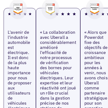
L'avenir de
« La collaboration
« Alors que
l'industrie
avec Uberall a
Powerdot
automobile
considérablement
fixe des
est
amélioré
objectifs de
électrique.
l'efficacité de
croissance
Il est donc
notre processus
ambitieux
de la plus
de vérification
pour les
haute
des bornes pour
années à
importance
véhicules
venir, nous
pour nous
électriques. Leur
avons chois
de proposer
expertise et leur
Uberall
aux
réactivité ont joué
comme
utilisateurs
un rôle crucial
partenaire
de
dans la gestion
stratégique
véhicules
précise de nos
pour son