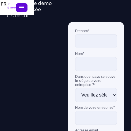
Obtenez une démo
FR
personnalisée
d'Uberall