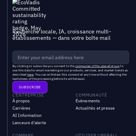
Recherche locale, IA, croissance multi-
établissements — dans votre boîte mail
By clicking on subscribe you consent to the
companies of the uberall group
to
use this data for email marketing on our products, services, and market trends as
described
here
. You can withdraw this consent at any time without affecting the
lawfulness of the processing before its withdrawal.
L'ENTREPRISE
COMMUNAUTÉ
À propos
Évènements
Carrières
Actualités et presse
AI Information
Lanceurs d'alerte
COMPARE
UTILISER UBERALL