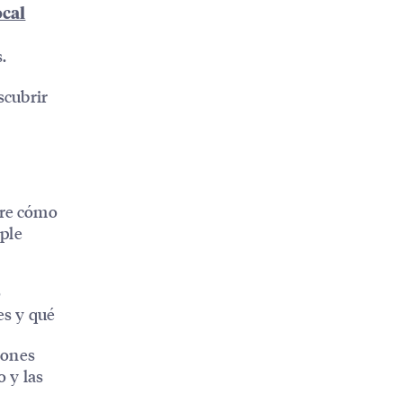
cal
.
scubrir
bre cómo
ple
o
es y qué
iones
o y las