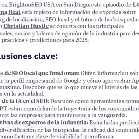
 en BrightonSEO USA en San Diego, este episodio de
Lo
está repleto de información de expertos sobre
ng Beat
g de localización, SEO local y el futuro de las búsquedas
ón
se conecta con los principales
Christian Hustle
nales, socios y líderes de opinión de la industria para de
 prácticos y predicciones para 2025.
usiones clave:
Obtén información so
s de SEO local que funcionan:
r tu perfil empresarial de Google y cómo aprovechar Ap
máximo. Descubre qué es lo que mueve el interés de las
 en la actualidad.
Descubre cómo herramientas com
 de la IA en el SEO:
T están remodelando la trayectoria de los consumidor
cer las empresas para mantenerse a la vanguardia.
Escucha las predicc
tivas de expertos de la industria:
 diversificación de las búsquedas, la calidad del contenid
como factores clave de visibilidad y confianza.