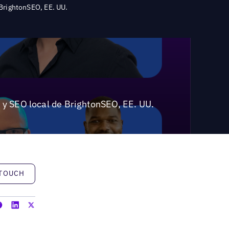
 BrightonSEO, EE. UU.
 y SEO local de BrightonSEO, EE. UU.
h
 TOUCH