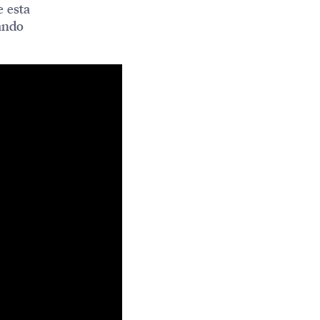
 esta
ando