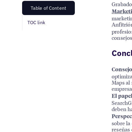
Grabado
Table of Content
Marketi
marketin
TOC link
Anfitri
profesio
consejos
Concl
Consejo
optimiza
Maps al 
empresas
El papel
SearchGP
deben ha
Perspec
sobre la
reseñas 