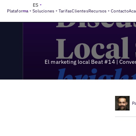
>
Local Marketing Beat
El marketing local Beat #14 | Conve
ES
Plataforma
Soluciones
Tarifas
Clientes
Recursos
Contacto
Aca
El marketing local Beat #14 | Conve
P