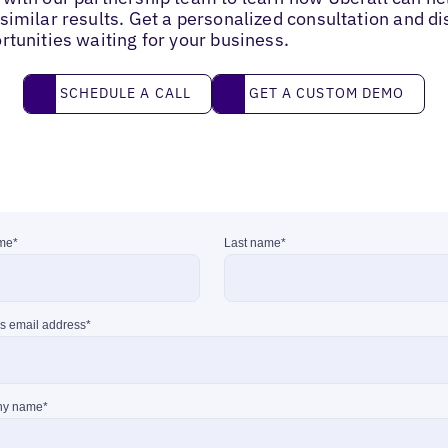
similar results. Get a personalized consultation and d
rtunities waiting for your business.
Schedule a call
Get a custom demo
SCHEDULE A CALL
GET A CUSTOM DEMO