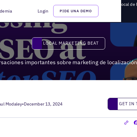
rsaciones importantes sobre marketing de localización y SEO local de
demia
Login
PIDE UNA DEMO
Local Marketing Beat
LOCAL MARKETING BEAT
rsaciones importantes sobre marketing de localización
Get in touc
GET IN
aul Modaley
•
December 13, 2024