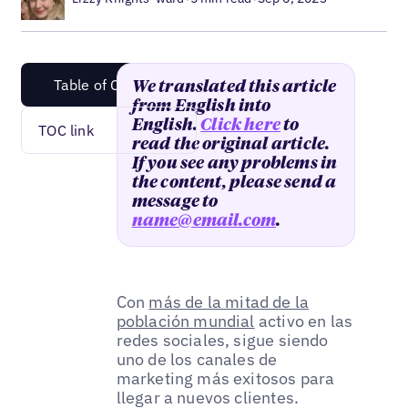
Table of Content
We translated this article
from English into
English.
Click here
to
TOC link
read the original article.
If you see any problems in
the content, please send a
message to
name@email.com
.
Con
más de la mitad de la
población mundial
activo en las
redes sociales, sigue siendo
uno de los canales de
marketing más exitosos para
llegar a nuevos clientes.