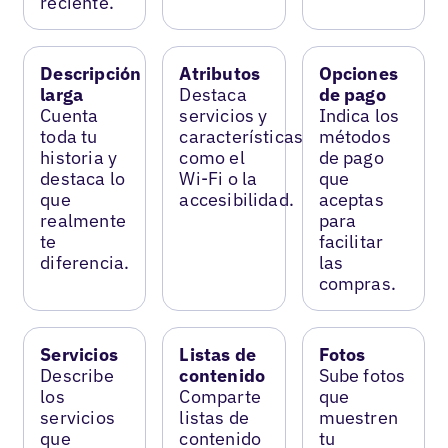
reciente.
Descripción
Atributos
Opciones
larga
Destaca
de pago
Cuenta
servicios y
Indica los
toda tu
características
métodos
historia y
como el
de pago
destaca lo
Wi-Fi o la
que
que
accesibilidad.
aceptas
realmente
para
te
facilitar
diferencia.
las
compras.
Servicios
Listas de
Fotos
Describe
contenido
Sube fotos
los
Comparte
que
servicios
listas de
muestren
que
contenido
tu