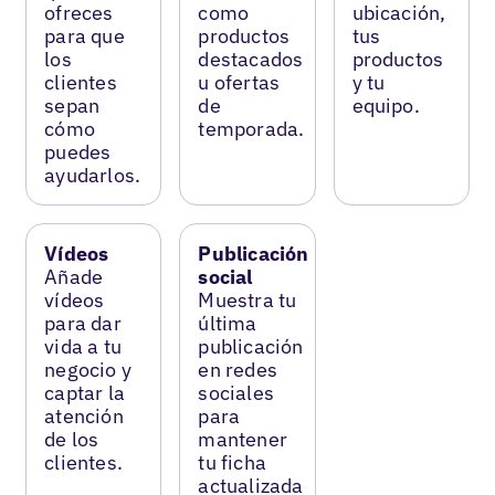
ofreces
como
ubicación,
para que
productos
tus
los
destacados
productos
clientes
u ofertas
y tu
sepan
de
equipo.
cómo
temporada.
puedes
ayudarlos.
Vídeos
Publicación
Añade
social
vídeos
Muestra tu
para dar
última
vida a tu
publicación
negocio y
en redes
captar la
sociales
atención
para
de los
mantener
clientes.
tu ficha
actualizada