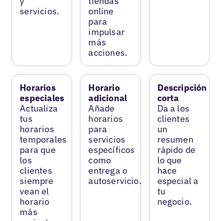
y
tiendas
servicios.
online
para
impulsar
más
acciones.
Horarios
Horario
Descripción
especiales
adicional
corta
Actualiza
Añade
Da a los
tus
horarios
clientes
horarios
para
un
temporales
servicios
resumen
para que
específicos
rápido de
los
como
lo que
clientes
entrega o
hace
siempre
autoservicio.
especial a
vean el
tu
horario
negocio.
más