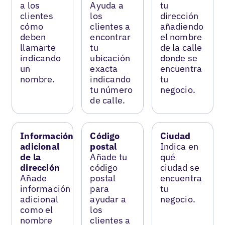
a los
Ayuda a
tu
clientes
los
dirección
cómo
clientes a
añadiendo
deben
encontrar
el nombre
llamarte
tu
de la calle
indicando
ubicación
donde se
un
exacta
encuentra
nombre.
indicando
tu
tu número
negocio.
de calle.
Información
Código
Ciudad
adicional
postal
Indica en
de la
Añade tu
qué
dirección
código
ciudad se
Añade
postal
encuentra
información
para
tu
adicional
ayudar a
negocio.
como el
los
nombre
clientes a