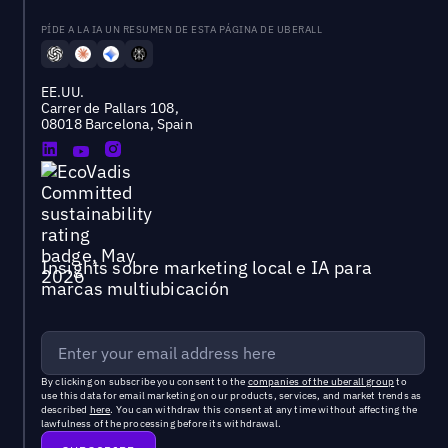
PÍDE A LA IA UN RESUMEN DE ESTA PÁGINA DE UBERALL
EE.UU.
Carrer de Pallars 108,
08018 Barcelona, Spain
Insights sobre marketing local e IA para
marcas multiubicación
By clicking on subscribe you consent to the
companies of the uberall group
to
use this data for email marketing on our products, services, and market trends as
described
here
. You can withdraw this consent at any time without affecting the
lawfulness of the processing before its withdrawal.