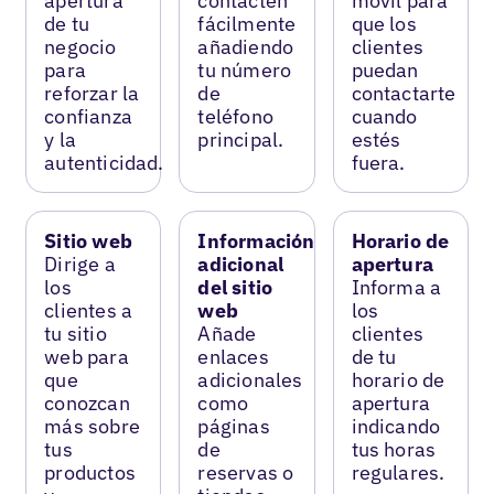
apertura
contacten
móvil para
de tu
fácilmente
que los
negocio
añadiendo
clientes
para
tu número
puedan
reforzar la
de
contactarte
confianza
teléfono
cuando
y la
principal.
estés
autenticidad.
fuera.
Sitio web
Información
Horario de
Dirige a
adicional
apertura
los
del sitio
Informa a
clientes a
web
los
tu sitio
Añade
clientes
web para
enlaces
de tu
que
adicionales
horario de
conozcan
como
apertura
más sobre
páginas
indicando
tus
de
tus horas
productos
reservas o
regulares.