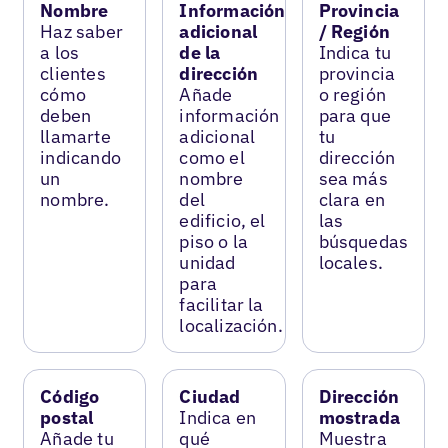
Nombre
Información
Provincia
Haz saber
adicional
/ Región
a los
de la
Indica tu
clientes
dirección
provincia
cómo
Añade
o región
deben
información
para que
llamarte
adicional
tu
indicando
como el
dirección
un
nombre
sea más
nombre.
del
clara en
edificio, el
las
piso o la
búsquedas
unidad
locales.
para
facilitar la
localización.
Código
Ciudad
Dirección
postal
Indica en
mostrada
Añade tu
qué
Muestra