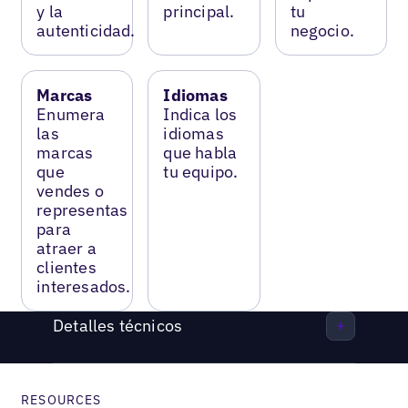
y la
principal.
tu
autenticidad.
negocio.
Marcas
Idiomas
Enumera
Indica los
las
idiomas
marcas
que habla
que
tu equipo.
vendes o
representas
para
atraer a
clientes
interesados.
Detalles técnicos
RESOURCES