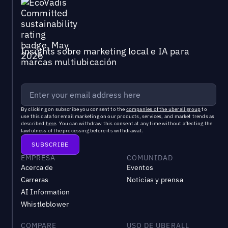
Insights sobre marketing local e IA para
marcas multiubicación
By clicking on subscribe you consent to the
companies of the uberall group
to
use this data for email marketing on our products, services, and market trends as
described
here
. You can withdraw this consent at any time without affecting the
lawfulness of the processing before its withdrawal.
EMPRESA
COMUNIDAD
Acerca de
Eventos
Carreras
Noticias y prensa
AI Information
Whistleblower
COMPARE
USO DE UBERALL