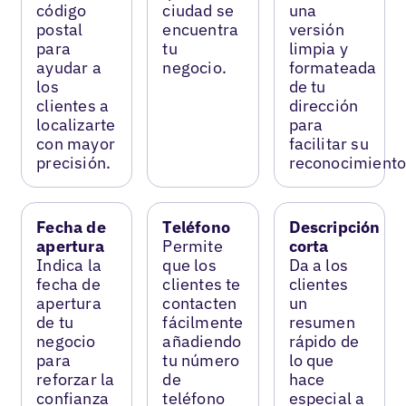
código
ciudad se
una
postal
encuentra
versión
para
tu
limpia y
ayudar a
negocio.
formateada
los
de tu
clientes a
dirección
localizarte
para
con mayor
facilitar su
precisión.
reconocimiento
Fecha de
Teléfono
Descripción
apertura
Permite
corta
Indica la
que los
Da a los
fecha de
clientes te
clientes
apertura
contacten
un
de tu
fácilmente
resumen
negocio
añadiendo
rápido de
para
tu número
lo que
reforzar la
de
hace
confianza
teléfono
especial a