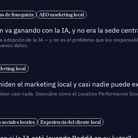
s de franquicia
AEO marketing local
 va ganando con la IA, y no era la sede centr
la adopción de la IA — y no es el problema que los responsa
nuevos datos.
eting local
iden el marketing local y casi nadie puede e
ueban casi nada. Descubre cómo el Location Performance Scor
 sociales locales
Experiencia del cliente local
as si la IA está leyendo Reddit en su lugar?