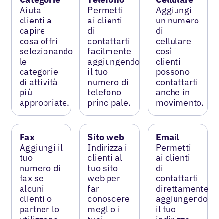
Aiuta i
Permetti
Aggiungi
clienti a
ai clienti
un numero
capire
di
di
cosa offri
contattarti
cellulare
selezionando
facilmente
così i
le
aggiungendo
clienti
categorie
il tuo
possono
di attività
numero di
contattarti
più
telefono
anche in
appropriate.
principale.
movimento.
Fax
Sito web
Email
Aggiungi il
Indirizza i
Permetti
tuo
clienti al
ai clienti
numero di
tuo sito
di
fax se
web per
contattarti
alcuni
far
direttamente
clienti o
conoscere
aggiungendo
partner lo
meglio i
il tuo