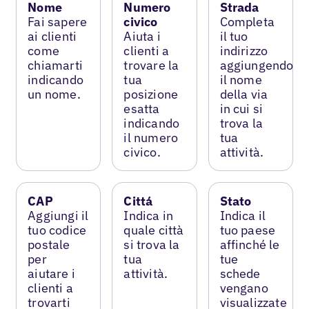
Nome
Numero
Strada
Fai sapere
civico
Completa
ai clienti
Aiuta i
il tuo
come
clienti a
indirizzo
chiamarti
trovare la
aggiungendo
indicando
tua
il nome
un nome.
posizione
della via
esatta
in cui si
indicando
trova la
il numero
tua
civico.
attività.
CAP
Cittá
Stato
Aggiungi il
Indica in
Indica il
tuo codice
quale città
tuo paese
postale
si trova la
affinché le
per
tua
tue
aiutare i
attività.
schede
clienti a
vengano
trovarti
visualizzate