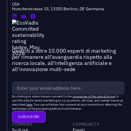
USA
Hussitenstrasse 33, 13355 Berlino, DE Germania
Unisciti a oltre 10.000 esperti di marketing
per rimanere all'avanguardia rispetto alla
ricerca locale, all'intelligenza artificiale e
all'innovazione multi-sede
By clicking on subscribe you consent to the
companies of the uberall group
to
use this data for email marketing on our products, services, and market trends as
described
here
. You can withdraw this consent at any time without affecting the
lawfulness of the processing before its withdrawal.
COMPANY
COMMUNITY
Su di noi
Eventi