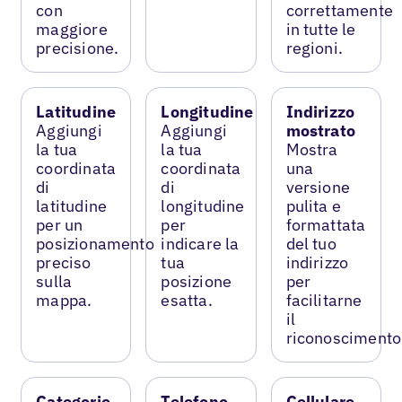
con
correttamente
maggiore
in tutte le
precisione.
regioni.
Latitudine
Longitudine
Indirizzo
Aggiungi
Aggiungi
mostrato
la tua
la tua
Mostra
coordinata
coordinata
una
di
di
versione
latitudine
longitudine
pulita e
per un
per
formattata
posizionamento
indicare la
del tuo
preciso
tua
indirizzo
sulla
posizione
per
mappa.
esatta.
facilitarne
il
riconoscimento
Categorie
Telefono
Cellulare