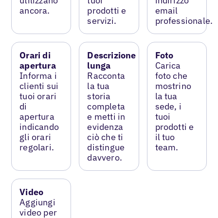
utilizzano
tuoi
indirizzo
ancora.
prodotti e
email
servizi.
professionale.
Orari di
Descrizione
Foto
apertura
lunga
Carica
Informa i
Racconta
foto che
clienti sui
la tua
mostrino
tuoi orari
storia
la tua
di
completa
sede, i
apertura
e metti in
tuoi
indicando
evidenza
prodotti e
gli orari
ciò che ti
il tuo
regolari.
distingue
team.
davvero.
Video
Aggiungi
video per