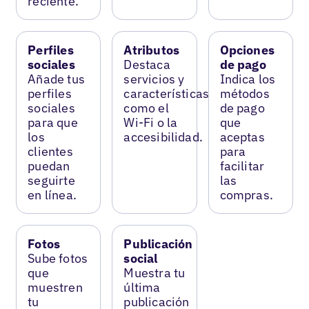
reciente.
Perfiles
Atributos
Opciones
sociales
Destaca
de pago
Añade tus
servicios y
Indica los
perfiles
características
métodos
sociales
como el
de pago
para que
Wi-Fi o la
que
los
accesibilidad.
aceptas
clientes
para
puedan
facilitar
seguirte
las
en línea.
compras.
Fotos
Publicación
Sube fotos
social
que
Muestra tu
muestren
última
tu
publicación