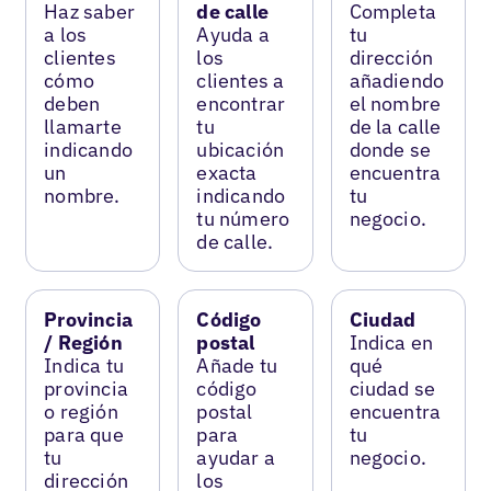
Haz saber
de calle
Completa
a los
Ayuda a
tu
clientes
los
dirección
cómo
clientes a
añadiendo
deben
encontrar
el nombre
llamarte
tu
de la calle
indicando
ubicación
donde se
un
exacta
encuentra
nombre.
indicando
tu
tu número
negocio.
de calle.
Provincia
Código
Ciudad
/ Región
postal
Indica en
Indica tu
Añade tu
qué
provincia
código
ciudad se
o región
postal
encuentra
para que
para
tu
tu
ayudar a
negocio.
dirección
los