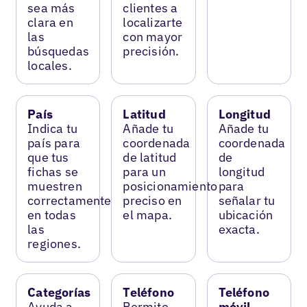
sea más
clientes a
clara en
localizarte
las
con mayor
búsquedas
precisión.
locales.
País
Latitud
Longitud
Indica tu
Añade tu
Añade tu
país para
coordenada
coordenada
que tus
de latitud
de
fichas se
para un
longitud
muestren
posicionamiento
para
correctamente
preciso en
señalar tu
en todas
el mapa.
ubicación
las
exacta.
regiones.
Categorías
Teléfono
Teléfono
Ayuda a
Permite
móvil