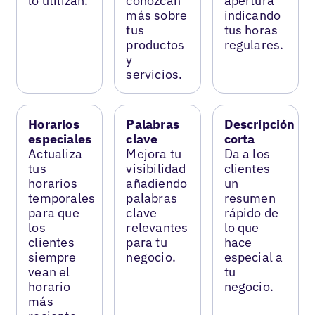
lo utilizan.
conozcan
apertura
más sobre
indicando
tus
tus horas
productos
regulares.
y
servicios.
Horarios
Palabras
Descripción
especiales
clave
corta
Actualiza
Mejora tu
Da a los
tus
visibilidad
clientes
horarios
añadiendo
un
temporales
palabras
resumen
para que
clave
rápido de
los
relevantes
lo que
clientes
para tu
hace
siempre
negocio.
especial a
vean el
tu
horario
negocio.
más