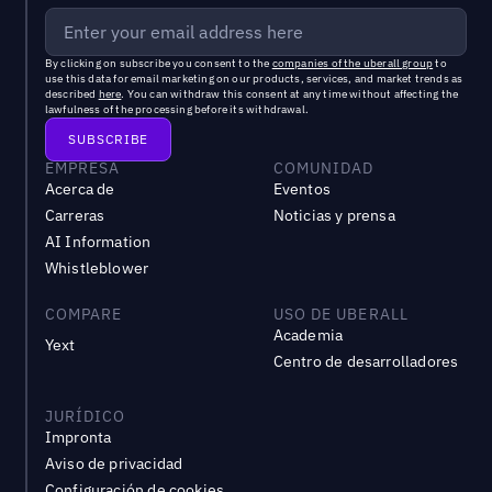
By clicking on subscribe you consent to the
companies of the uberall group
to
use this data for email marketing on our products, services, and market trends as
described
here
. You can withdraw this consent at any time without affecting the
lawfulness of the processing before its withdrawal.
EMPRESA
COMUNIDAD
Acerca de
Eventos
Carreras
Noticias y prensa
AI Information
Whistleblower
COMPARE
USO DE UBERALL
Academia
Yext
Centro de desarrolladores
JURÍDICO
Impronta
Aviso de privacidad
Configuración de cookies