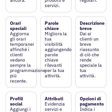
ancora.
prodotti e
regolari.
servizi.
Orari
Parole
Descrizione
speciali
chiave
breve
Aggiorna
Migliora la
Dai ai
gli orari
tua
clienti un
temporanei
visibilità
breve
affinché i
aggiungendo
riassunto
clienti
parole
di ciò che
vedano
chiave
rende
sempre la
rilevanti
speciale la
programmazione
per la tua
tua
più
attività.
attività.
recente.
Profili
Attributi
Opzioni di
social
Evidenzia
pagamento
Aggiungi i
servizi e
Indica i