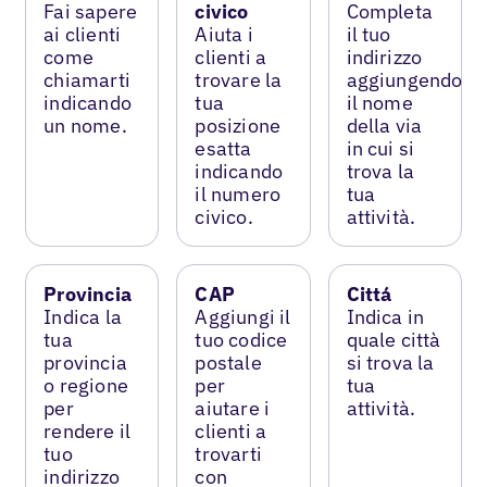
Fai sapere
civico
Completa
ai clienti
Aiuta i
il tuo
come
clienti a
indirizzo
chiamarti
trovare la
aggiungendo
indicando
tua
il nome
un nome.
posizione
della via
esatta
in cui si
indicando
trova la
il numero
tua
civico.
attività.
Provincia
CAP
Cittá
Indica la
Aggiungi il
Indica in
tua
tuo codice
quale città
provincia
postale
si trova la
o regione
per
tua
per
aiutare i
attività.
rendere il
clienti a
tuo
trovarti
indirizzo
con