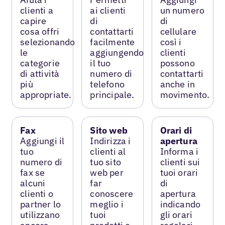
clienti a
ai clienti
un numero
capire
di
di
cosa offri
contattarti
cellulare
selezionando
facilmente
così i
le
aggiungendo
clienti
categorie
il tuo
possono
di attività
numero di
contattarti
più
telefono
anche in
appropriate.
principale.
movimento.
Fax
Sito web
Orari di
Aggiungi il
Indirizza i
apertura
tuo
clienti al
Informa i
numero di
tuo sito
clienti sui
fax se
web per
tuoi orari
alcuni
far
di
clienti o
conoscere
apertura
partner lo
meglio i
indicando
utilizzano
tuoi
gli orari