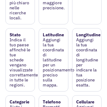
più chiaro
maggiore
nelle
precisione.
ricerche
locali.
Stato
Latitudine
Longitudine
Indica il
Aggiungi
Aggiungi
tuo paese
la tua
la tua
affinché le
coordinata
coordinata
tue
di
di
schede
latitudine
longitudine
vengano
per un
per
visualizzate
posizionamento
indicare la
correttamente
preciso
tua
in tutte le
sulla
posizione
regioni.
mappa.
esatta.
Categorie
Telefono
Cellulare
Aiuta i
Permetti
Aggiungi