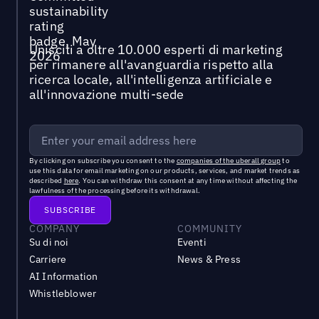
Unisciti a oltre 10.000 esperti di marketing
per rimanere all'avanguardia rispetto alla
ricerca locale, all'intelligenza artificiale e
all'innovazione multi-sede
By clicking on subscribe you consent to the
companies of the uberall group
to
use this data for email marketing on our products, services, and market trends as
described
here
. You can withdraw this consent at any time without affecting the
lawfulness of the processing before its withdrawal.
COMPANY
COMMUNITY
Su di noi
Eventi
Carriere
News & Press
AI Information
Whistleblower