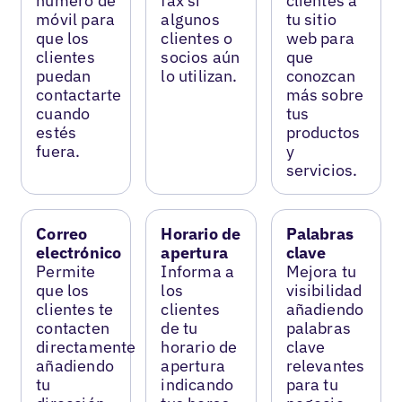
número de
fax si
clientes a
móvil para
algunos
tu sitio
que los
clientes o
web para
clientes
socios aún
que
puedan
lo utilizan.
conozcan
contactarte
más sobre
cuando
tus
estés
productos
fuera.
y
servicios.
Correo
Horario de
Palabras
electrónico
apertura
clave
Permite
Informa a
Mejora tu
que los
los
visibilidad
clientes te
clientes
añadiendo
contacten
de tu
palabras
directamente
horario de
clave
añadiendo
apertura
relevantes
tu
indicando
para tu