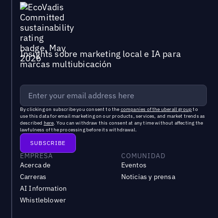
Insights sobre marketing local e IA para
marcas multiubicación
By clicking on subscribe you consent to the
companies of the uberall group
to
use this data for email marketing on our products, services, and market trends as
described
here
. You can withdraw this consent at any time without affecting the
lawfulness of the processing before its withdrawal.
EMPRESA
COMUNIDAD
Acerca de
Eventos
Carreras
Noticias y prensa
AI Information
Whistleblower