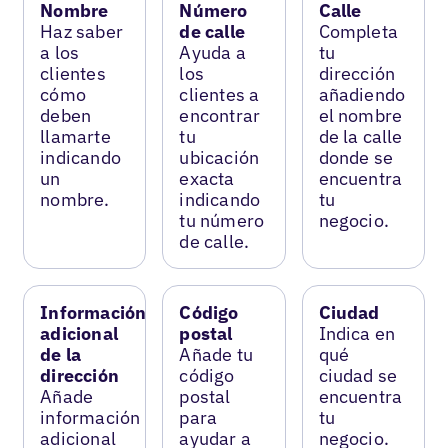
Nombre
Número
Calle
Haz saber
de calle
Completa
a los
Ayuda a
tu
clientes
los
dirección
cómo
clientes a
añadiendo
deben
encontrar
el nombre
llamarte
tu
de la calle
indicando
ubicación
donde se
un
exacta
encuentra
nombre.
indicando
tu
tu número
negocio.
de calle.
Información
Código
Ciudad
adicional
postal
Indica en
de la
Añade tu
qué
dirección
código
ciudad se
Añade
postal
encuentra
información
para
tu
adicional
ayudar a
negocio.