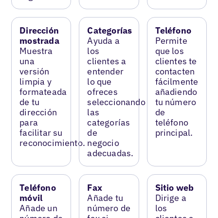
Dirección
Categorías
Teléfono
mostrada
Ayuda a
Permite
Muestra
los
que los
una
clientes a
clientes te
versión
entender
contacten
limpia y
lo que
fácilmente
formateada
ofreces
añadiendo
de tu
seleccionando
tu número
dirección
las
de
para
categorías
teléfono
facilitar su
de
principal.
reconocimiento.
negocio
adecuadas.
Teléfono
Fax
Sitio web
móvil
Añade tu
Dirige a
Añade un
número de
los