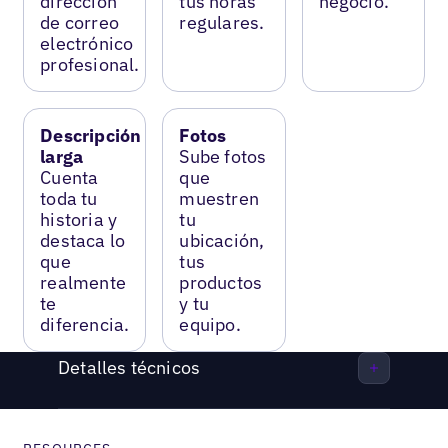
dirección
tus horas
negocio.
de correo
regulares.
electrónico
profesional.
Descripción
Fotos
larga
Sube fotos
Cuenta
que
toda tu
muestren
historia y
tu
destaca lo
ubicación,
que
tus
realmente
productos
te
y tu
diferencia.
equipo.
Detalles técnicos