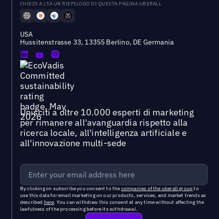
CHIEDI A L'IA UN RIEPILOGO DI QUESTA PAGINA UBERALL
USA
Hussitenstrasse 33, 13355 Berlino, DE Germania
Unisciti a oltre 10.000 esperti di marketing
per rimanere all'avanguardia rispetto alla
ricerca locale, all'intelligenza artificiale e
all'innovazione multi-sede
By clicking on subscribe you consent to the
companies of the uberall group
to
use this data for email marketing on our products, services, and market trends as
described
here
. You can withdraw this consent at any time without affecting the
lawfulness of the processing before its withdrawal.