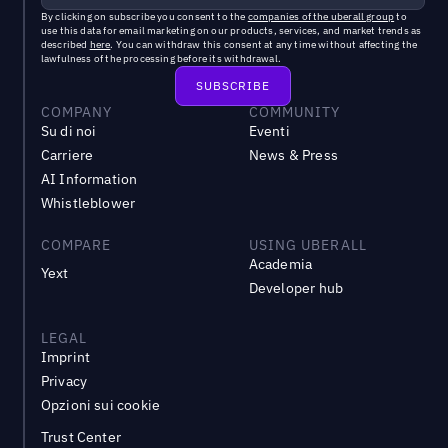
By clicking on subscribe you consent to the
companies of the uberall group
to
use this data for email marketing on our products, services, and market trends as
described
here
. You can withdraw this consent at any time without affecting the
lawfulness of the processing before its withdrawal.
COMPANY
COMMUNITY
Su di noi
Eventi
Carriere
News & Press
AI Information
Whistleblower
COMPARE
USING UBERALL
Academia
Yext
Developer hub
LEGAL
Imprint
Privacy
Opzioni sui cookie
Trust Center