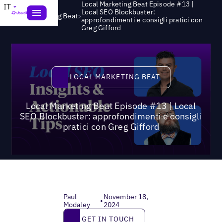
Local Marketing Beat Episode #13 |
IT
Local SEO Blockbuster:
>
Local Marketing Beat
approfondimenti e consigli pratici con
Greg Gifford
Local Marketing Beat
LOCAL MARKETING BEAT
Local Marketing Beat Episode #13 | Local
SEO Blockbuster: approfondimenti e consigli
pratici con Greg Gifford
Paul
November 18,
•
Modaley
2024
Get in touch
GET IN TOUCH