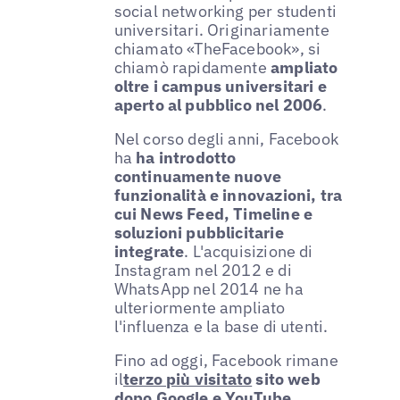
social networking per studenti
universitari. Originariamente
chiamato «TheFacebook», si
chiamò rapidamente
ampliato
oltre i campus universitari e
aperto al pubblico nel 2006
.
Nel corso degli anni, Facebook
ha
ha introdotto
continuamente nuove
funzionalità e innovazioni, tra
cui News Feed, Timeline e
soluzioni pubblicitarie
integrate
. L'acquisizione di
Instagram nel 2012 e di
WhatsApp nel 2014 ne ha
ulteriormente ampliato
l'influenza e la base di utenti.
Fino ad oggi, Facebook rimane
il
terzo più visitato
sito web
dopo Google e YouTube
,