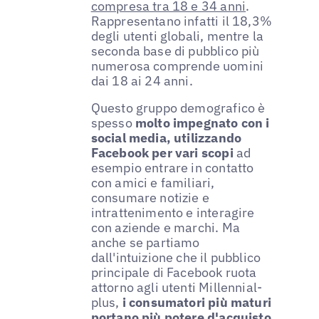
compresa tra 18 e 34 anni
.
Rappresentano infatti il 18,3%
degli utenti globali, mentre la
seconda base di pubblico più
numerosa comprende uomini
dai 18 ai 24 anni.
Questo gruppo demografico è
spesso
molto impegnato con i
social media, utilizzando
Facebook per vari scopi
ad
esempio entrare in contatto
con amici e familiari,
consumare notizie e
intrattenimento e interagire
con aziende e marchi. Ma
anche se partiamo
dall'intuizione che il pubblico
principale di Facebook ruota
attorno agli utenti Millennial-
plus,
i consumatori più maturi
portano più potere d'acquisto