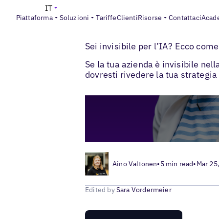
IT
Piattaforma
Soluzioni
Tariffe
Clienti
Risorse
Contattaci
Acad
>
Blogs
Gestione delle recensioni dei clie
Sei invisibile per l’IA? Ecco com
Se la tua azienda è invisibile nel
dovresti rivedere la tua strategia
Aino Valtonen
•
5 min read
•
Mar 25
Edited by
Sara Vordermeier