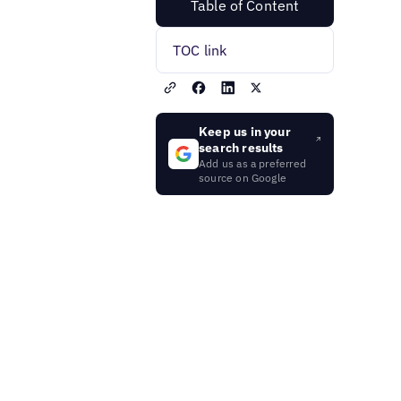
Table of Content
TOC link
Keep us in your
search results
Add us as a preferred
source on Google