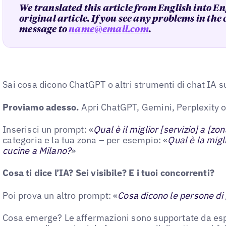
We translated this article from English into En
original article. If you see any problems in the
message to
name@email.com
.
Sai cosa dicono ChatGPT o altri strumenti di chat IA su
Proviamo adesso.
Apri ChatGPT, Gemini, Perplexity o 
Inserisci un prompt: «
Qual è il miglior [servizio] a [zo
categoria e la tua zona – per esempio: «
Qual è la migl
cucine a Milano?
»
Cosa ti dice l’IA? Sei visibile? E i tuoi concorrenti?
Poi prova un altro prompt: «
Cosa dicono le persone di
Cosa emerge? Le affermazioni sono supportate da esper