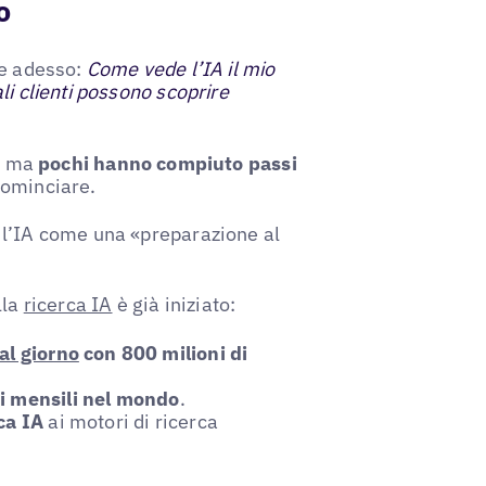
o
re adesso:
Come vede l’IA il mio
li clienti possono scoprire
A, ma
pochi hanno compiuto passi
cominciare.
 l’IA come una «preparazione al
lla
ricerca IA
è già iniziato:
al giorno
con 800 milioni di
ti mensili nel mondo
.
ca IA
ai motori di ricerca