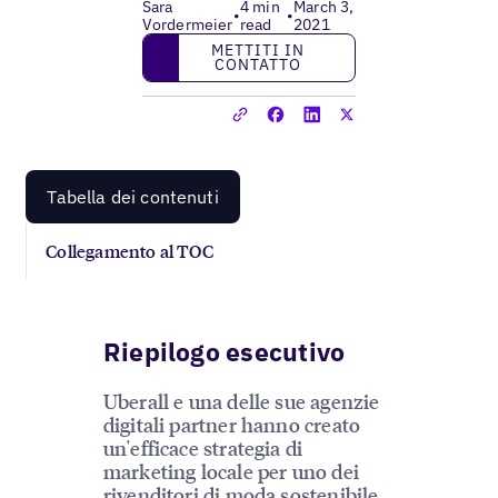
Sara
4 min
March 3,
•
•
Vordermeier
read
2021
Mettiti in contatto
METTITI IN
CONTATTO
Tabella dei contenuti
Collegamento al TOC
Riepilogo esecutivo
Uberall e una delle sue agenzie
digitali partner hanno creato
un'efficace strategia di
marketing locale per uno dei
rivenditori di moda sostenibile