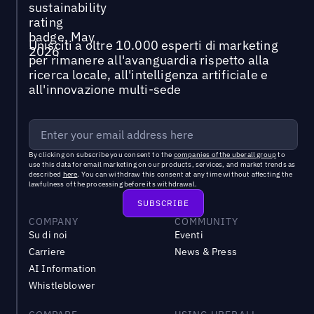
Unisciti a oltre 10.000 esperti di marketing
per rimanere all'avanguardia rispetto alla
ricerca locale, all'intelligenza artificiale e
all'innovazione multi-sede
By clicking on subscribe you consent to the
companies of the uberall group
to
use this data for email marketing on our products, services, and market trends as
described
here
. You can withdraw this consent at any time without affecting the
lawfulness of the processing before its withdrawal.
COMPANY
COMMUNITY
Su di noi
Eventi
Carriere
News & Press
AI Information
Whistleblower