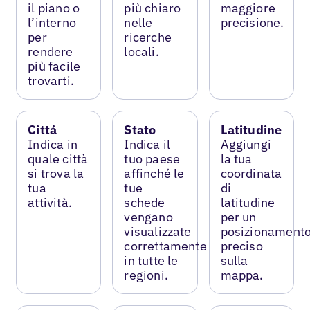
il piano o
più chiaro
maggiore
l’interno
nelle
precisione.
per
ricerche
rendere
locali.
più facile
trovarti.
Cittá
Stato
Latitudine
Indica in
Indica il
Aggiungi
quale città
tuo paese
la tua
si trova la
affinché le
coordinata
tua
tue
di
attività.
schede
latitudine
vengano
per un
visualizzate
posizionament
correttamente
preciso
in tutte le
sulla
regioni.
mappa.