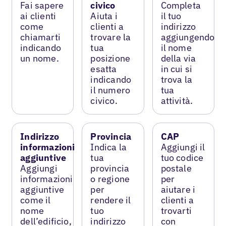
Fai sapere
civico
Completa
ai clienti
Aiuta i
il tuo
come
clienti a
indirizzo
chiamarti
trovare la
aggiungendo
indicando
tua
il nome
un nome.
posizione
della via
esatta
in cui si
indicando
trova la
il numero
tua
civico.
attività.
Indirizzo
Provincia
CAP
informazioni
Indica la
Aggiungi il
aggiuntive
tua
tuo codice
Aggiungi
provincia
postale
informazioni
o regione
per
aggiuntive
per
aiutare i
come il
rendere il
clienti a
nome
tuo
trovarti
dell’edificio,
indirizzo
con