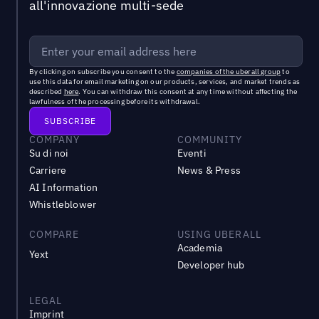
all'innovazione multi-sede
By clicking on subscribe you consent to the
companies of the uberall group
to
use this data for email marketing on our products, services, and market trends as
described
here
. You can withdraw this consent at any time without affecting the
lawfulness of the processing before its withdrawal.
COMPANY
COMMUNITY
Su di noi
Eventi
Carriere
News & Press
AI Information
Whistleblower
COMPARE
USING UBERALL
Academia
Yext
Developer hub
LEGAL
Imprint