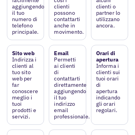
facilmente
così i
alcuni
aggiungendo
clienti
clienti o
il tuo
possono
partner lo
numero di
contattarti
utilizzano
telefono
anche in
ancora.
principale.
movimento.
Sito web
Email
Orari di
Indirizza i
Permetti
apertura
clienti al
ai clienti
Informa i
tuo sito
di
clienti sui
web per
contattarti
tuoi orari
far
direttamente
di
conoscere
aggiungendo
apertura
meglio i
il tuo
indicando
tuoi
indirizzo
gli orari
prodotti e
email
regolari.
servizi.
professionale.