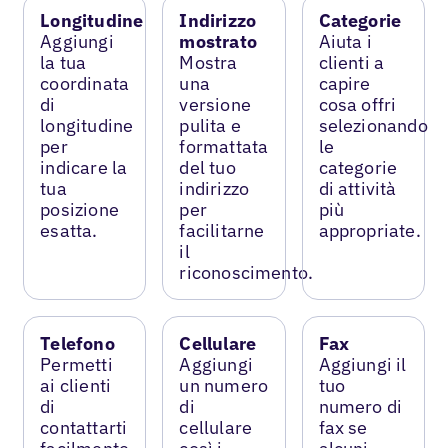
Longitudine
Indirizzo
Categorie
Aggiungi
mostrato
Aiuta i
la tua
Mostra
clienti a
coordinata
una
capire
di
versione
cosa offri
longitudine
pulita e
selezionando
per
formattata
le
indicare la
del tuo
categorie
tua
indirizzo
di attività
posizione
per
più
esatta.
facilitarne
appropriate.
il
riconoscimento.
Telefono
Cellulare
Fax
Permetti
Aggiungi
Aggiungi il
ai clienti
un numero
tuo
di
di
numero di
contattarti
cellulare
fax se