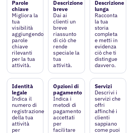
Parole
Descrizione
Descrizione
chiave
breve
lunga
Migliora la
Dai ai
Racconta
tua
clienti un
la tua
visibilità
breve
storia
aggiungendo
riassunto
completa
parole
di ciò che
e metti in
chiave
rende
evidenza
rilevanti
speciale la
ciò che ti
per la tua
tua
distingue
attività.
attività.
davvero.
Identità
Opzioni di
Servizi
legale
pagamento
Descrivi i
Indica il
Indica i
servizi che
numero di
metodi di
offri
registrazione
pagamento
affinché i
della tua
accettati
clienti
attività
per
sappiano
per
facilitare
come puoi