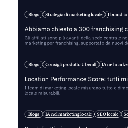
Blogs
Strategia di marketing locale
I brand in
Abbiamo chiesto a 300 franchising ch
Gli affiliati sono più avanti della sede centrale 
marketing per franchising, supportato da nuovi da
Blogs
Consigli prodotto Uberall
IA nel market
Location Performance Score: tutti m
I team di marketing locale misurano tutto e dimo
locale misurabili.
Blogs
IA nel marketing locale
SEO locale
So