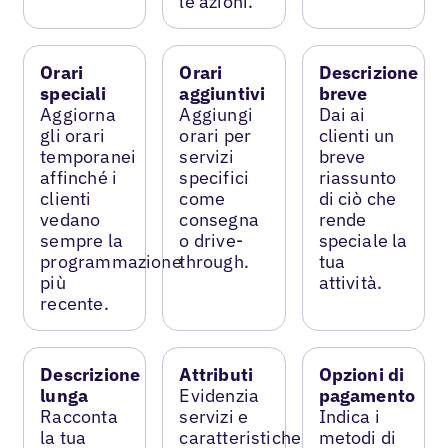
le azioni.
Orari
Orari
Descrizione
speciali
aggiuntivi
breve
Aggiorna
Aggiungi
Dai ai
gli orari
orari per
clienti un
temporanei
servizi
breve
affinché i
specifici
riassunto
clienti
come
di ciò che
vedano
consegna
rende
sempre la
o drive-
speciale la
programmazione
through.
tua
più
attività.
recente.
Descrizione
Attributi
Opzioni di
lunga
Evidenzia
pagamento
Racconta
servizi e
Indica i
la tua
caratteristiche
metodi di