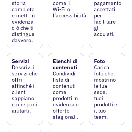
storia
come il
pagamento
completa
Wi-Fi o
accettati
e metti in
l’accessibilità.
per
evidenza
facilitare
ciò che ti
gli
distingue
acquisti.
davvero.
Servizi
Elenchi di
Foto
Descrivi i
contenuti
Carica
servizi che
Condividi
foto che
offri
liste di
mostrino
affinché i
contenuti
la tua
clienti
come
sede, i
sappiano
prodotti in
tuoi
come puoi
evidenza o
prodotti e
aiutarli.
offerte
il tuo
stagionali.
team.