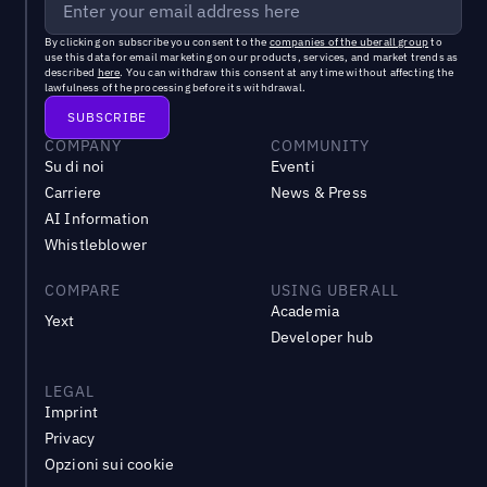
By clicking on subscribe you consent to the
companies of the uberall group
to
use this data for email marketing on our products, services, and market trends as
described
here
. You can withdraw this consent at any time without affecting the
lawfulness of the processing before its withdrawal.
COMPANY
COMMUNITY
Su di noi
Eventi
Carriere
News & Press
AI Information
Whistleblower
COMPARE
USING UBERALL
Academia
Yext
Developer hub
LEGAL
Imprint
Privacy
Opzioni sui cookie