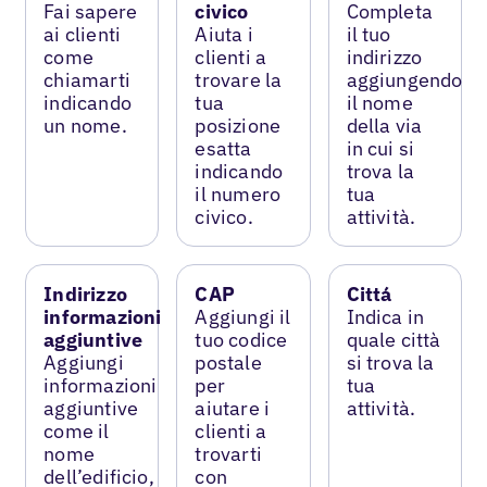
Fai sapere
civico
Completa
ai clienti
Aiuta i
il tuo
come
clienti a
indirizzo
chiamarti
trovare la
aggiungendo
indicando
tua
il nome
un nome.
posizione
della via
esatta
in cui si
indicando
trova la
il numero
tua
civico.
attività.
Indirizzo
CAP
Cittá
informazioni
Aggiungi il
Indica in
aggiuntive
tuo codice
quale città
Aggiungi
postale
si trova la
informazioni
per
tua
aggiuntive
aiutare i
attività.
come il
clienti a
nome
trovarti
dell’edificio,
con