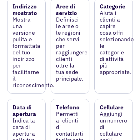
Indirizzo
Aree di
Categorie
mostrato
servizio
Aiuta i
Mostra
Definisci
clienti a
una
le aree o
capire
versione
le regioni
cosa offri
pulita e
che servi
selezionando
formattata
per
le
del tuo
raggiungere
categorie
indirizzo
clienti
di attività
per
oltre la
più
facilitarne
tua sede
appropriate.
il
principale.
riconoscimento.
Data di
Telefono
Cellulare
apertura
Permetti
Aggiungi
Indica la
ai clienti
un numero
data di
di
di
apertura
contattarti
cellulare