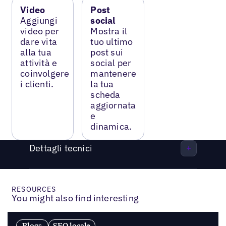
Video
Post
Aggiungi
social
video per
Mostra il
dare vita
tuo ultimo
alla tua
post sui
attività e
social per
coinvolgere
mantenere
i clienti.
la tua
scheda
aggiornata
e
dinamica.
Dettagli tecnici
RESOURCES
You might also find interesting
Blogs
SEO locale