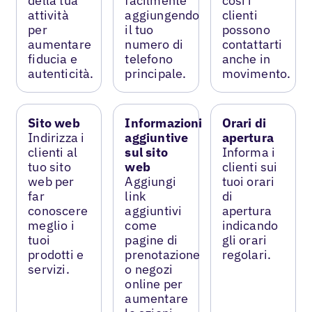
della tua
facilmente
così i
attività
aggiungendo
clienti
per
il tuo
possono
aumentare
numero di
contattarti
fiducia e
telefono
anche in
autenticità.
principale.
movimento.
Sito web
Informazioni
Orari di
Indirizza i
aggiuntive
apertura
clienti al
sul sito
Informa i
tuo sito
web
clienti sui
web per
Aggiungi
tuoi orari
far
link
di
conoscere
aggiuntivi
apertura
meglio i
come
indicando
tuoi
pagine di
gli orari
prodotti e
prenotazione
regolari.
servizi.
o negozi
online per
aumentare