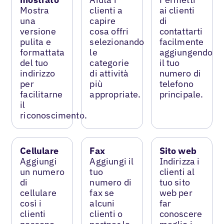
Mostra
clienti a
ai clienti
una
capire
di
versione
cosa offri
contattarti
pulita e
selezionando
facilmente
formattata
le
aggiungendo
del tuo
categorie
il tuo
indirizzo
di attività
numero di
per
più
telefono
facilitarne
appropriate.
principale.
il
riconoscimento.
Cellulare
Fax
Sito web
Aggiungi
Aggiungi il
Indirizza i
un numero
tuo
clienti al
di
numero di
tuo sito
cellulare
fax se
web per
così i
alcuni
far
clienti
clienti o
conoscere