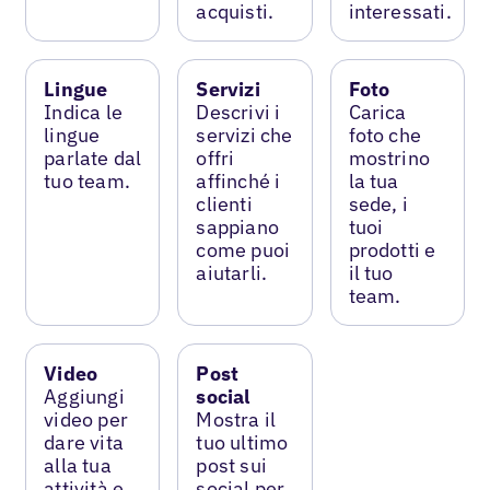
acquisti.
interessati.
Lingue
Servizi
Foto
Indica le
Descrivi i
Carica
lingue
servizi che
foto che
parlate dal
offri
mostrino
tuo team.
affinché i
la tua
clienti
sede, i
sappiano
tuoi
come puoi
prodotti e
aiutarli.
il tuo
team.
Video
Post
Aggiungi
social
video per
Mostra il
dare vita
tuo ultimo
alla tua
post sui
attività e
social per