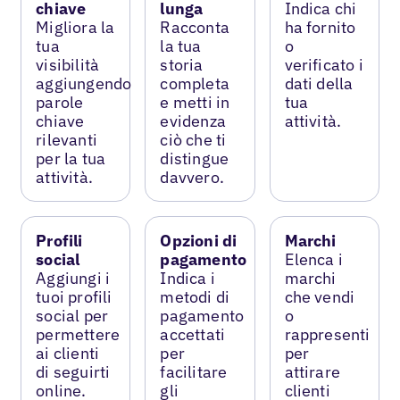
chiave
lunga
Indica chi
Migliora la
Racconta
ha fornito
tua
la tua
o
visibilità
storia
verificato i
aggiungendo
completa
dati della
parole
e metti in
tua
chiave
evidenza
attività.
rilevanti
ciò che ti
per la tua
distingue
attività.
davvero.
Profili
Opzioni di
Marchi
social
pagamento
Elenca i
Aggiungi i
Indica i
marchi
tuoi profili
metodi di
che vendi
social per
pagamento
o
permettere
accettati
rappresenti
ai clienti
per
per
di seguirti
facilitare
attirare
online.
gli
clienti