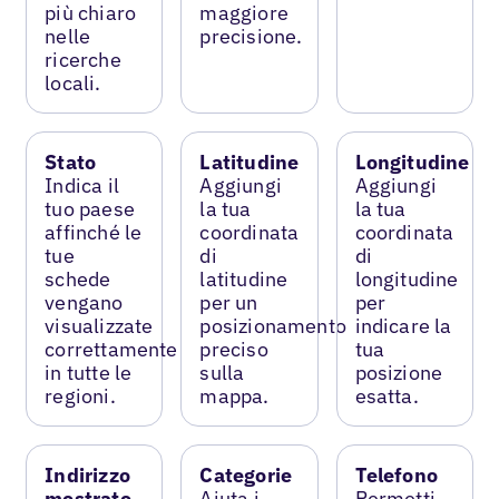
più chiaro
maggiore
nelle
precisione.
ricerche
locali.
Stato
Latitudine
Longitudine
Indica il
Aggiungi
Aggiungi
tuo paese
la tua
la tua
affinché le
coordinata
coordinata
tue
di
di
schede
latitudine
longitudine
vengano
per un
per
visualizzate
posizionamento
indicare la
correttamente
preciso
tua
in tutte le
sulla
posizione
regioni.
mappa.
esatta.
Indirizzo
Categorie
Telefono
mostrato
Aiuta i
Permetti