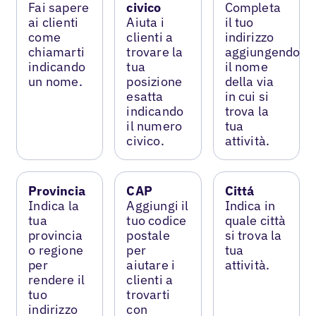
Fai sapere
civico
Completa
ai clienti
Aiuta i
il tuo
come
clienti a
indirizzo
chiamarti
trovare la
aggiungendo
indicando
tua
il nome
un nome.
posizione
della via
esatta
in cui si
indicando
trova la
il numero
tua
civico.
attività.
Provincia
CAP
Cittá
Indica la
Aggiungi il
Indica in
tua
tuo codice
quale città
provincia
postale
si trova la
o regione
per
tua
per
aiutare i
attività.
rendere il
clienti a
tuo
trovarti
indirizzo
con