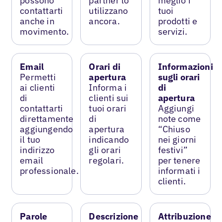
possono
partner lo
meglio i
contattarti
utilizzano
tuoi
anche in
ancora.
prodotti e
movimento.
servizi.
Email
Orari di
Informazioni
Permetti
apertura
sugli orari
ai clienti
Informa i
di
di
clienti sui
apertura
contattarti
tuoi orari
Aggiungi
direttamente
di
note come
aggiungendo
apertura
“Chiuso
il tuo
indicando
nei giorni
indirizzo
gli orari
festivi”
email
regolari.
per tenere
professionale.
informati i
clienti.
Parole
Descrizione
Attribuzione