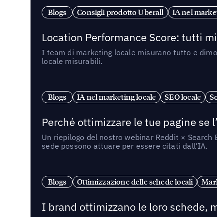
Blogs
Consigli prodotto Uberall
IA nel market
Location Performance Score: tutti m
I team di marketing locale misurano tutto e dimo
locale misurabili.
Blogs
IA nel marketing locale
SEO locale
So
Perché ottimizzare le tue pagine se l
Un riepilogo del nostro webinar Reddit × Search E
sede possono attuare per essere citati dall’IA.
Blogs
Ottimizzazione delle schede locali
Mark
I brand ottimizzano le loro schede, m