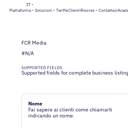
IT
Piattaforma
Soluzioni
Tariffe
Clienti
Risorse
Contattaci
Acad
FCR Media
#N/A
SUPPORTED FIELDS
Supported fields for complete business listin
Nome
Fai sapere ai clienti come chiamarti
indicando un nome.