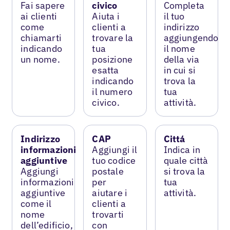
Fai sapere
civico
Completa
ai clienti
Aiuta i
il tuo
come
clienti a
indirizzo
chiamarti
trovare la
aggiungendo
indicando
tua
il nome
un nome.
posizione
della via
esatta
in cui si
indicando
trova la
il numero
tua
civico.
attività.
Indirizzo
CAP
Cittá
informazioni
Aggiungi il
Indica in
aggiuntive
tuo codice
quale città
Aggiungi
postale
si trova la
informazioni
per
tua
aggiuntive
aiutare i
attività.
come il
clienti a
nome
trovarti
dell’edificio,
con