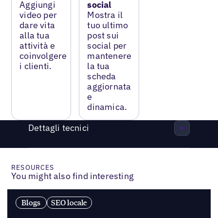
Aggiungi
social
video per
Mostra il
dare vita
tuo ultimo
alla tua
post sui
attività e
social per
coinvolgere
mantenere
i clienti.
la tua
scheda
aggiornata
e
dinamica.
Dettagli tecnici
RESOURCES
You might also find interesting
Blogs
SEO locale