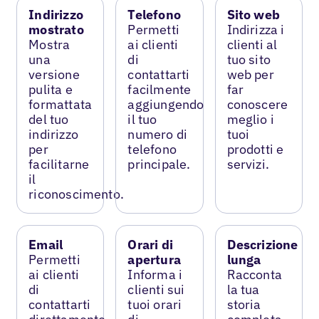
Indirizzo
Telefono
Sito web
mostrato
Permetti
Indirizza i
Mostra
ai clienti
clienti al
una
di
tuo sito
versione
contattarti
web per
pulita e
facilmente
far
formattata
aggiungendo
conoscere
del tuo
il tuo
meglio i
indirizzo
numero di
tuoi
per
telefono
prodotti e
facilitarne
principale.
servizi.
il
riconoscimento.
Email
Orari di
Descrizione
Permetti
apertura
lunga
ai clienti
Informa i
Racconta
di
clienti sui
la tua
contattarti
tuoi orari
storia