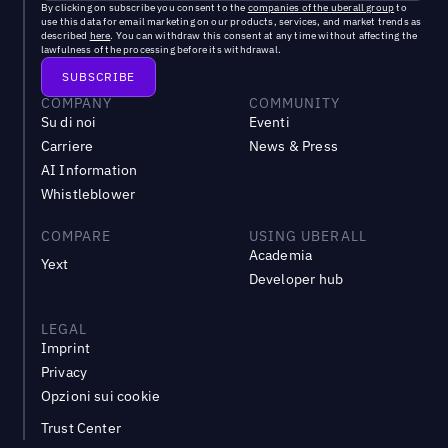
By clicking on subscribe you consent to the
companies of the uberall group
to
use this data for email marketing on our products, services, and market trends as
described
here
. You can withdraw this consent at any time without affecting the
lawfulness of the processing before its withdrawal.
COMPANY
COMMUNITY
Su di noi
Eventi
Carriere
News & Press
AI Information
Whistleblower
COMPARE
USING UBERALL
Academia
Yext
Developer hub
LEGAL
Imprint
Privacy
Opzioni sui cookie
Trust Center