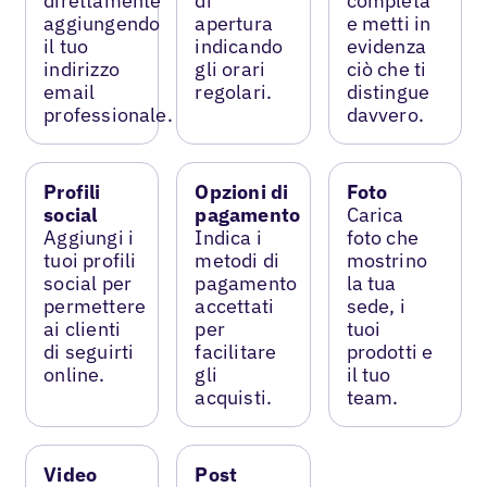
direttamente
di
completa
aggiungendo
apertura
e metti in
il tuo
indicando
evidenza
indirizzo
gli orari
ciò che ti
email
regolari.
distingue
professionale.
davvero.
Profili
Opzioni di
Foto
social
pagamento
Carica
Aggiungi i
Indica i
foto che
tuoi profili
metodi di
mostrino
social per
pagamento
la tua
permettere
accettati
sede, i
ai clienti
per
tuoi
di seguirti
facilitare
prodotti e
online.
gli
il tuo
acquisti.
team.
Video
Post