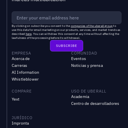
By clicking on subscribe you consent to the
companies of the uberall group
to
use this data for email marketing on our products, services, and market trends as
described
here
. You can withdraw this consent at any time without affecting the
lawfulness of the processing before its withdrawal.
EMPRESA
COMUNIDAD
Acerca de
Eventos
Carreras
Noticias y prensa
AI Information
Whistleblower
COMPARE
USO DE UBERALL
Academia
Yext
Centro de desarrolladores
JURÍDICO
Impronta