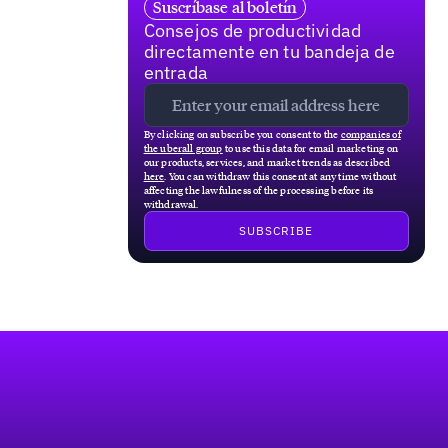
Suscríbase al boletín
Consejos de productividad
directamente en tu bandeja de
entrada
By clicking on subscribe you consent to the
companies of
the uberall group
to use this data for email marketing on
our products, services, and market trends as described
here
. You can withdraw this consent at any time without
affecting the lawfulness of the processing before its
withdrawal.
Pie de página