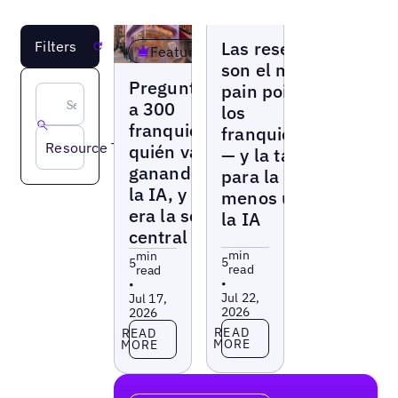
Blogs
Las reseñas
Filters
Reset
Featured
son el mayor
Blogs
Preguntamos
pain point de
a 300
los
franquicias
franquiciados
Resource Type
quién va
— y la tarea
ganando con
para la que
la IA, y no
menos usan
era la sede
la IA
central
min
min
5
5
read
read
•
•
Jul 22,
Jul 17,
2026
2026
Read more
Read more
READ
READ
MORE
MORE