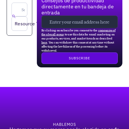
Consejos de productividad
directamente en tu bandeja de
entrada
Resource Type
By clicking on subscribe you consent to the
companies of
the uberall group
to use this data for email marketing on
our products, services, and market trends as described
here
. You can withdraw this consent at any time without
affecting the lawfulness of the processing before its
withdrawal.
Pie de página
HABLEMOS