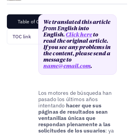
Table of Content
We translated this article
from English into
English.
Click here
to
TOC link
read the original article.
If you see any problems in
the content, please send a
message to
name@email.com
.
Los motores de búsqueda han
pasado los últimos años
intentando
hacer que sus
páginas de resultados sean
ventanillas únicas que
respondan plenamente a las
solicitudes de los usuarios
: ya