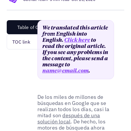
Table of Content
We translated this article
from English into
English.
Click here
to
TOC link
read the original article.
If you see any problems in
the content, please send a
message to
name@email.com
.
De los miles de millones de
búsquedas en Google que se
realizan todos los días, casi la
mitad son
después de una
solución local
. De hecho, los
motores de búsqueda ahora