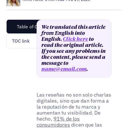
Table of Content
We translated this article
from English into
English.
Click here
to
TOC link
read the original article.
If you see any problems in
the content, please send a
message to
name@email.com
.
Las reseñas no son solo charlas
digitales, sino que dan forma a
la reputación de tu marca y
aumentan tu visibilidad. De
hecho,
91% de los
consumidores
dicen que las