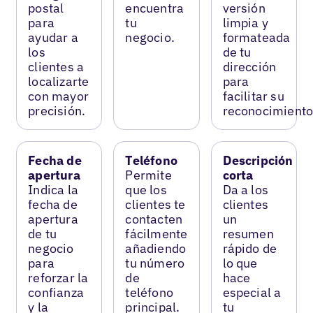
postal
encuentra
versión
para
tu
limpia y
ayudar a
negocio.
formateada
los
de tu
clientes a
dirección
localizarte
para
con mayor
facilitar su
precisión.
reconocimiento
Fecha de
Teléfono
Descripción
apertura
Permite
corta
Indica la
que los
Da a los
fecha de
clientes te
clientes
apertura
contacten
un
de tu
fácilmente
resumen
negocio
añadiendo
rápido de
para
tu número
lo que
reforzar la
de
hace
confianza
teléfono
especial a
y la
principal.
tu