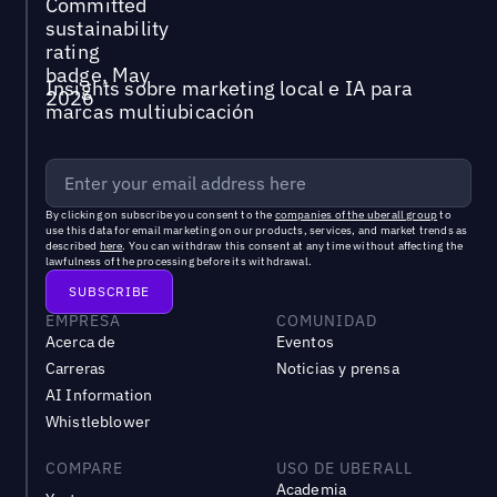
Insights sobre marketing local e IA para
marcas multiubicación
By clicking on subscribe you consent to the
companies of the uberall group
to
use this data for email marketing on our products, services, and market trends as
described
here
. You can withdraw this consent at any time without affecting the
lawfulness of the processing before its withdrawal.
EMPRESA
COMUNIDAD
Acerca de
Eventos
Carreras
Noticias y prensa
AI Information
Whistleblower
COMPARE
USO DE UBERALL
Academia