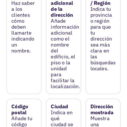
Haz saber
adicional
/ Región
a los
de la
Indica tu
clientes
dirección
provincia
cómo
Añade
o región
deben
información
para que
llamarte
adicional
tu
indicando
como el
dirección
un
nombre
sea más
nombre.
del
clara en
edificio, el
las
piso o la
búsquedas
unidad
locales.
para
facilitar la
localización.
Código
Ciudad
Dirección
postal
Indica en
mostrada
Añade tu
qué
Muestra
código
ciudad se
una