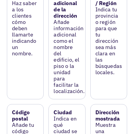
Haz saber
adicional
/ Región
a los
de la
Indica tu
clientes
dirección
provincia
cómo
Añade
o región
deben
información
para que
llamarte
adicional
tu
indicando
como el
dirección
un
nombre
sea más
nombre.
del
clara en
edificio, el
las
piso o la
búsquedas
unidad
locales.
para
facilitar la
localización.
Código
Ciudad
Dirección
postal
Indica en
mostrada
Añade tu
qué
Muestra
código
ciudad se
una