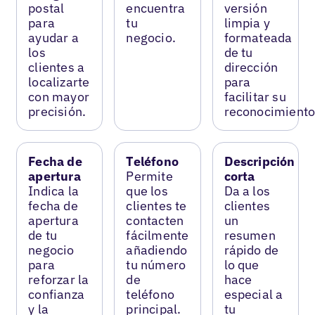
postal
encuentra
versión
para
tu
limpia y
ayudar a
negocio.
formateada
los
de tu
clientes a
dirección
localizarte
para
con mayor
facilitar su
precisión.
reconocimiento
Fecha de
Teléfono
Descripción
apertura
Permite
corta
Indica la
que los
Da a los
fecha de
clientes te
clientes
apertura
contacten
un
de tu
fácilmente
resumen
negocio
añadiendo
rápido de
para
tu número
lo que
reforzar la
de
hace
confianza
teléfono
especial a
y la
principal.
tu