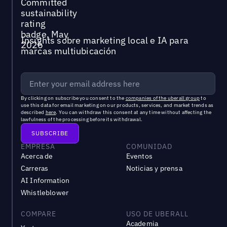
Insights sobre marketing local e IA para
marcas multiubicación
By clicking on subscribe you consent to the
companies of the uberall group
to
use this data for email marketing on our products, services, and market trends as
described
here
. You can withdraw this consent at any time without affecting the
lawfulness of the processing before its withdrawal.
EMPRESA
COMUNIDAD
Acerca de
Eventos
Carreras
Noticias y prensa
AI Information
Whistleblower
COMPARE
USO DE UBERALL
Academia