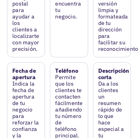
postal
encuentra
versión
para
tu
limpia y
ayudar a
negocio.
formateada
los
de tu
clientes a
dirección
localizarte
para
con mayor
facilitar su
precisión.
reconocimiento
Fecha de
Teléfono
Descripción
apertura
Permite
corta
Indica la
que los
Da a los
fecha de
clientes te
clientes
apertura
contacten
un
de tu
fácilmente
resumen
negocio
añadiendo
rápido de
para
tu número
lo que
reforzar la
de
hace
confianza
teléfono
especial a
y la
principal.
tu