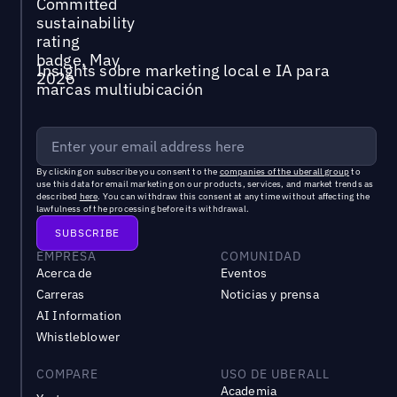
Insights sobre marketing local e IA para
marcas multiubicación
By clicking on subscribe you consent to the
companies of the uberall group
to
use this data for email marketing on our products, services, and market trends as
described
here
. You can withdraw this consent at any time without affecting the
lawfulness of the processing before its withdrawal.
EMPRESA
COMUNIDAD
Acerca de
Eventos
Carreras
Noticias y prensa
AI Information
Whistleblower
COMPARE
USO DE UBERALL
Academia