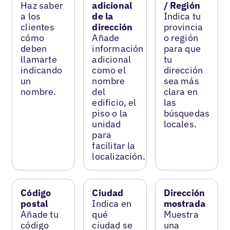
Haz saber
adicional
/ Región
a los
de la
Indica tu
clientes
dirección
provincia
cómo
Añade
o región
deben
información
para que
llamarte
adicional
tu
indicando
como el
dirección
un
nombre
sea más
nombre.
del
clara en
edificio, el
las
piso o la
búsquedas
unidad
locales.
para
facilitar la
localización.
Código
Ciudad
Dirección
postal
Indica en
mostrada
Añade tu
qué
Muestra
código
ciudad se
una