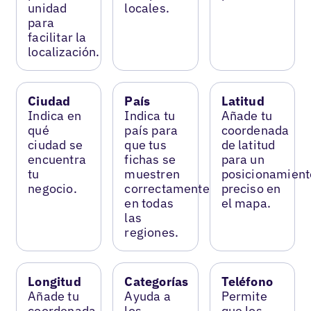
unidad
locales.
para
facilitar la
localización.
Ciudad
País
Latitud
Indica en
Indica tu
Añade tu
qué
país para
coordenada
ciudad se
que tus
de latitud
encuentra
fichas se
para un
tu
muestren
posicionamient
negocio.
correctamente
preciso en
en todas
el mapa.
las
regiones.
Longitud
Categorías
Teléfono
Añade tu
Ayuda a
Permite
coordenada
los
que los