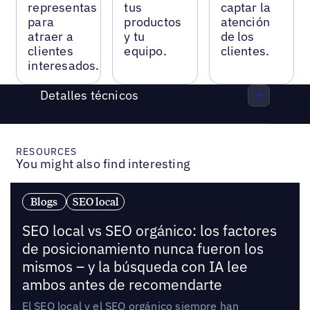
representas
tus
captar la
para
productos
atención
atraer a
y tu
de los
clientes
equipo.
clientes.
interesados.
Detalles técnicos
RESOURCES
You might also find interesting
Blogs
SEO local
SEO local vs SEO orgánico: los factores
de posicionamiento nunca fueron los
mismos – y la búsqueda con IA lee
ambos antes de recomendarte
El SEO local y el SEO orgánico siempre han