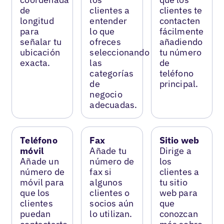
de
clientes a
clientes te
longitud
entender
contacten
para
lo que
fácilmente
señalar tu
ofreces
añadiendo
ubicación
seleccionando
tu número
exacta.
las
de
categorías
teléfono
de
principal.
negocio
adecuadas.
Teléfono
Fax
Sitio web
móvil
Añade tu
Dirige a
Añade un
número de
los
número de
fax si
clientes a
móvil para
algunos
tu sitio
que los
clientes o
web para
clientes
socios aún
que
puedan
lo utilizan.
conozcan