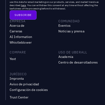
use this data for email marketing on our products, services, and market trends as
described
here
. You can withdraw this consent at any time without affecting the
lawfulness of the processing before its withdrawal.
EMPRESA
COMUNIDAD
Acerca de
Eventos
Carreras
Noticias y prensa
AI Information
Whistleblower
COMPARE
USO DE UBERALL
Academia
Yext
Centro de desarrolladores
JURÍDICO
Impronta
Aviso de privacidad
Configuración de cookies
Trust Center