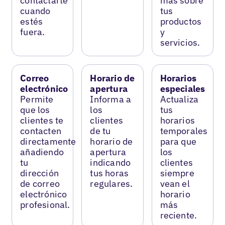
contactarte
más sobre
cuando
tus
estés
productos
fuera.
y
servicios.
Correo
Horario de
Horarios
electrónico
apertura
especiales
Permite
Informa a
Actualiza
que los
los
tus
clientes te
clientes
horarios
contacten
de tu
temporales
directamente
horario de
para que
añadiendo
apertura
los
tu
indicando
clientes
dirección
tus horas
siempre
de correo
regulares.
vean el
electrónico
horario
profesional.
más
reciente.