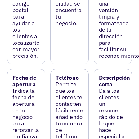
código
ciudad se
una
postal
encuentra
versión
para
tu
limpia y
ayudar a
negocio.
formateada
los
de tu
clientes a
dirección
localizarte
para
con mayor
facilitar su
precisión.
reconocimiento
Fecha de
Teléfono
Descripción
apertura
Permite
corta
Indica la
que los
Da a los
fecha de
clientes te
clientes
apertura
contacten
un
de tu
fácilmente
resumen
negocio
añadiendo
rápido de
para
tu número
lo que
reforzar la
de
hace
confianza
teléfono
especial a