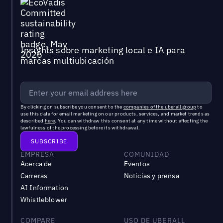
Insights sobre marketing local e IA para
marcas multiubicación
By clicking on subscribe you consent to the
companies of the uberall group
to
use this data for email marketing on our products, services, and market trends as
described
here
. You can withdraw this consent at any time without affecting the
lawfulness of the processing before its withdrawal.
EMPRESA
COMUNIDAD
Acerca de
Eventos
Carreras
Noticias y prensa
AI Information
Whistleblower
COMPARE
USO DE UBERALL