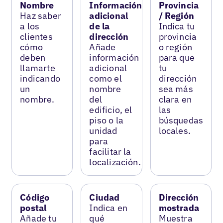
Nombre
Información
Provincia
Haz saber
adicional
/ Región
a los
de la
Indica tu
clientes
dirección
provincia
cómo
Añade
o región
deben
información
para que
llamarte
adicional
tu
indicando
como el
dirección
un
nombre
sea más
nombre.
del
clara en
edificio, el
las
piso o la
búsquedas
unidad
locales.
para
facilitar la
localización.
Código
Ciudad
Dirección
postal
Indica en
mostrada
Añade tu
qué
Muestra