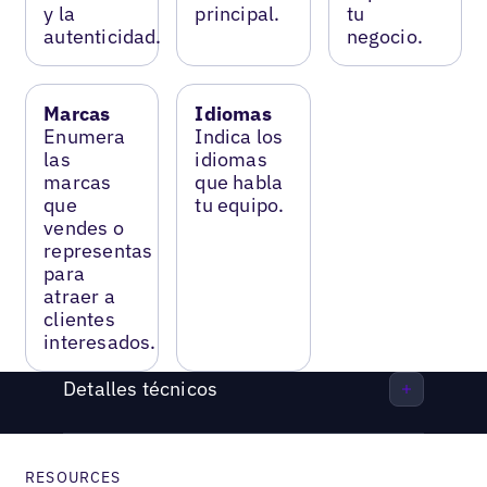
y la
principal.
tu
autenticidad.
negocio.
Marcas
Idiomas
Enumera
Indica los
las
idiomas
marcas
que habla
que
tu equipo.
vendes o
representas
para
atraer a
clientes
interesados.
Detalles técnicos
RESOURCES