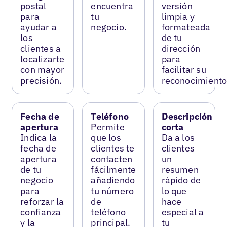
postal
encuentra
versión
para
tu
limpia y
ayudar a
negocio.
formateada
los
de tu
clientes a
dirección
localizarte
para
con mayor
facilitar su
precisión.
reconocimiento
Fecha de
Teléfono
Descripción
apertura
Permite
corta
Indica la
que los
Da a los
fecha de
clientes te
clientes
apertura
contacten
un
de tu
fácilmente
resumen
negocio
añadiendo
rápido de
para
tu número
lo que
reforzar la
de
hace
confianza
teléfono
especial a
y la
principal.
tu