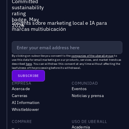
Insights sobre marketing local e IA para
marcas multiubicación
By clicking on subscribe you consent to the
companies of the uberall group
to
use this data for email marketing on our products, services, and market trends as
described
here
. You can withdraw this consent at any time without affecting the
lawfulness of the processing before its withdrawal.
EMPRESA
COMUNIDAD
Acerca de
Eventos
Carreras
Noticias y prensa
AI Information
Whistleblower
COMPARE
USO DE UBERALL
Academia