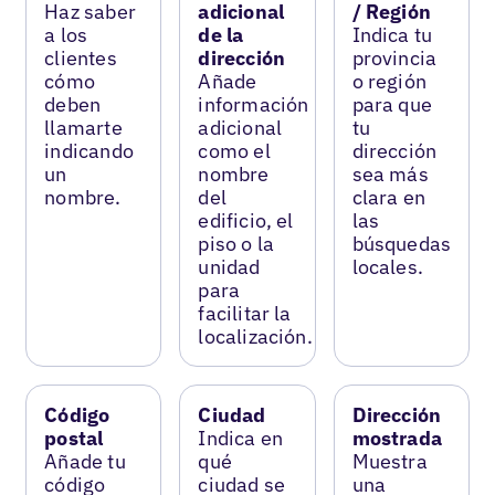
Haz saber
adicional
/ Región
a los
de la
Indica tu
clientes
dirección
provincia
cómo
Añade
o región
deben
información
para que
llamarte
adicional
tu
indicando
como el
dirección
un
nombre
sea más
nombre.
del
clara en
edificio, el
las
piso o la
búsquedas
unidad
locales.
para
facilitar la
localización.
Código
Ciudad
Dirección
postal
Indica en
mostrada
Añade tu
qué
Muestra
código
ciudad se
una