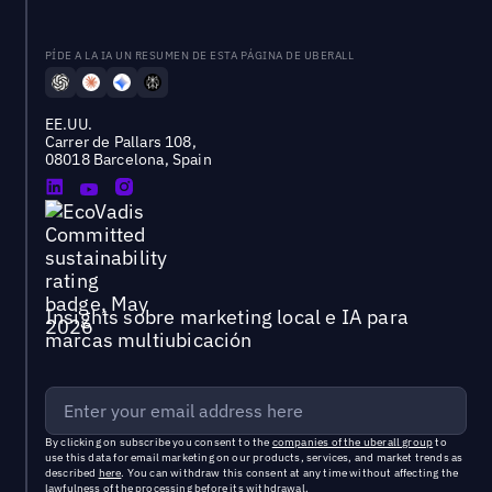
PÍDE A LA IA UN RESUMEN DE ESTA PÁGINA DE UBERALL
EE.UU.
Carrer de Pallars 108,
08018 Barcelona, Spain
Insights sobre marketing local e IA para
marcas multiubicación
By clicking on subscribe you consent to the
companies of the uberall group
to
use this data for email marketing on our products, services, and market trends as
described
here
. You can withdraw this consent at any time without affecting the
lawfulness of the processing before its withdrawal.