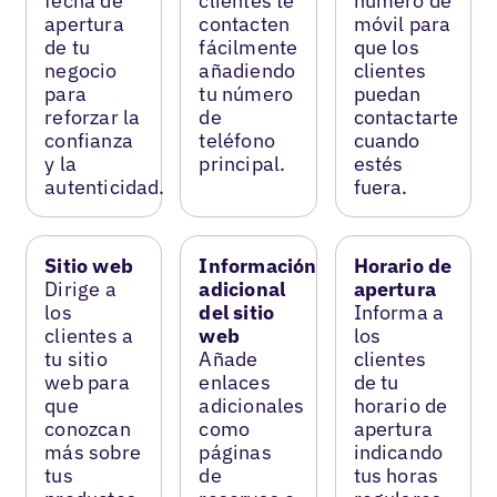
fecha de
clientes te
número de
apertura
contacten
móvil para
de tu
fácilmente
que los
negocio
añadiendo
clientes
para
tu número
puedan
reforzar la
de
contactarte
confianza
teléfono
cuando
y la
principal.
estés
autenticidad.
fuera.
Sitio web
Información
Horario de
Dirige a
adicional
apertura
los
del sitio
Informa a
clientes a
web
los
tu sitio
Añade
clientes
web para
enlaces
de tu
que
adicionales
horario de
conozcan
como
apertura
más sobre
páginas
indicando
tus
de
tus horas