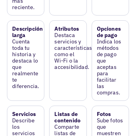
más
reciente.
Descripción
Atributos
Opciones
larga
Destaca
de pago
Cuenta
servicios y
Indica los
toda tu
características
métodos
historia y
como el
de pago
destaca lo
Wi-Fi o la
que
que
accesibilidad.
aceptas
realmente
para
te
facilitar
diferencia.
las
compras.
Servicios
Listas de
Fotos
Describe
contenido
Sube fotos
los
Comparte
que
servicios
listas de
muestren