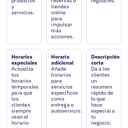
productos
reservas o
regulares.
y
tiendas
servicios.
online
para
impulsar
más
acciones.
Horarios
Horario
Descripción
especiales
adicional
corta
Actualiza
Añade
Da a los
tus
horarios
clientes
horarios
para
un
temporales
servicios
resumen
para que
específicos
rápido de
los
como
lo que
clientes
entrega o
hace
siempre
autoservicio.
especial a
vean el
tu
horario
negocio.