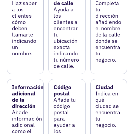
Haz saber
de calle
Completa
a los
Ayuda a
tu
clientes
los
dirección
cómo
clientes a
añadiendo
deben
encontrar
el nombre
llamarte
tu
de la calle
indicando
ubicación
donde se
un
exacta
encuentra
nombre.
indicando
tu
tu número
negocio.
de calle.
Información
Código
Ciudad
adicional
postal
Indica en
de la
Añade tu
qué
dirección
código
ciudad se
Añade
postal
encuentra
información
para
tu
adicional
ayudar a
negocio.
como el
los