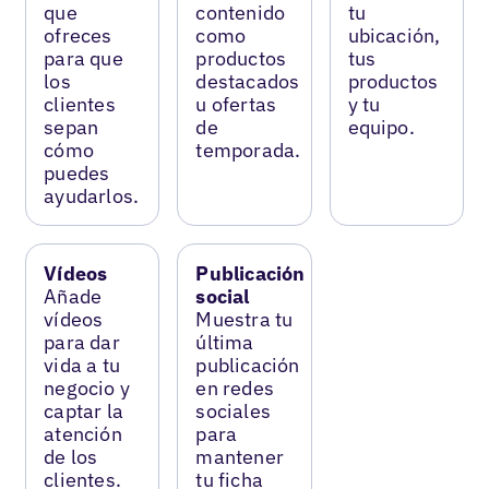
que
contenido
tu
ofreces
como
ubicación,
para que
productos
tus
los
destacados
productos
clientes
u ofertas
y tu
sepan
de
equipo.
cómo
temporada.
puedes
ayudarlos.
Vídeos
Publicación
Añade
social
vídeos
Muestra tu
para dar
última
vida a tu
publicación
negocio y
en redes
captar la
sociales
atención
para
de los
mantener
clientes.
tu ficha