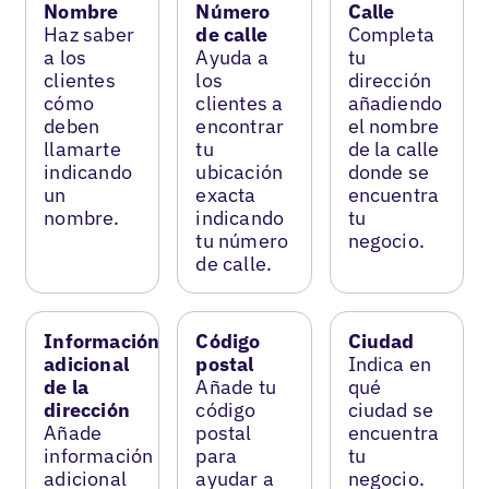
Nombre
Número
Calle
Haz saber
de calle
Completa
a los
Ayuda a
tu
clientes
los
dirección
cómo
clientes a
añadiendo
deben
encontrar
el nombre
llamarte
tu
de la calle
indicando
ubicación
donde se
un
exacta
encuentra
nombre.
indicando
tu
tu número
negocio.
de calle.
Información
Código
Ciudad
adicional
postal
Indica en
de la
Añade tu
qué
dirección
código
ciudad se
Añade
postal
encuentra
información
para
tu
adicional
ayudar a
negocio.