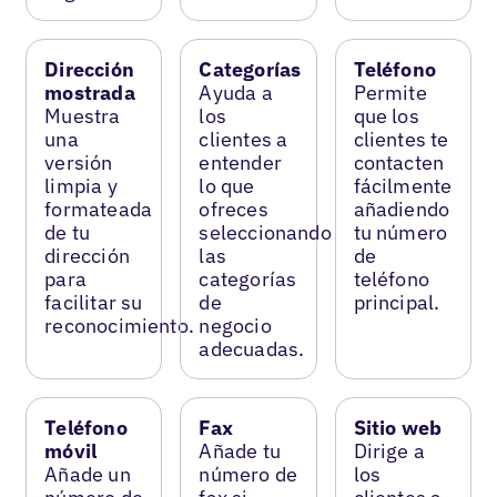
Dirección
Categorías
Teléfono
mostrada
Ayuda a
Permite
Muestra
los
que los
una
clientes a
clientes te
versión
entender
contacten
limpia y
lo que
fácilmente
formateada
ofreces
añadiendo
de tu
seleccionando
tu número
dirección
las
de
para
categorías
teléfono
facilitar su
de
principal.
reconocimiento.
negocio
adecuadas.
Teléfono
Fax
Sitio web
móvil
Añade tu
Dirige a
Añade un
número de
los