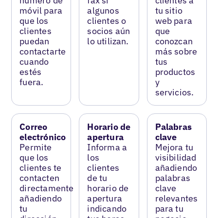
número de
fax si
clientes a
móvil para
algunos
tu sitio
que los
clientes o
web para
clientes
socios aún
que
puedan
lo utilizan.
conozcan
contactarte
más sobre
cuando
tus
estés
productos
fuera.
y
servicios.
Correo
Horario de
Palabras
electrónico
apertura
clave
Permite
Informa a
Mejora tu
que los
los
visibilidad
clientes te
clientes
añadiendo
contacten
de tu
palabras
directamente
horario de
clave
añadiendo
apertura
relevantes
tu
indicando
para tu