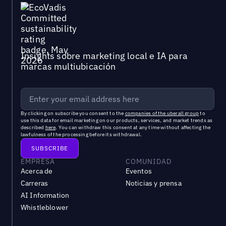
Insights sobre marketing local e IA para
marcas multiubicación
By clicking on subscribe you consent to the
companies of the uberall group
to
use this data for email marketing on our products, services, and market trends as
described
here
. You can withdraw this consent at any time without affecting the
lawfulness of the processing before its withdrawal.
EMPRESA
COMUNIDAD
Acerca de
Eventos
Carreras
Noticias y prensa
AI Information
Whistleblower