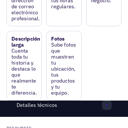
dirección
tus horas
negocio.
de correo
regulares.
electrónico
profesional.
Descripción
Fotos
larga
Sube fotos
Cuenta
que
toda tu
muestren
historia y
tu
destaca lo
ubicación,
que
tus
realmente
productos
te
y tu
diferencia.
equipo.
Detalles técnicos