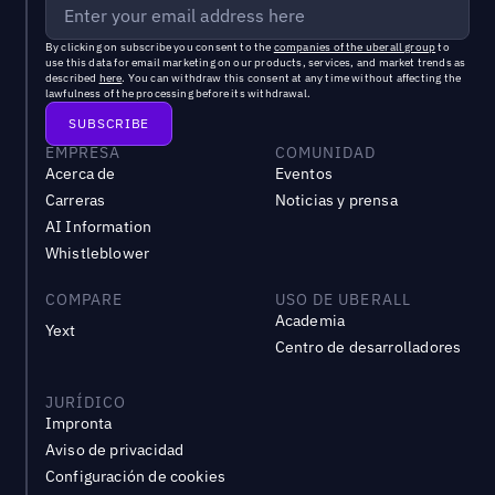
By clicking on subscribe you consent to the
companies of the uberall group
to
use this data for email marketing on our products, services, and market trends as
described
here
. You can withdraw this consent at any time without affecting the
lawfulness of the processing before its withdrawal.
EMPRESA
COMUNIDAD
Acerca de
Eventos
Carreras
Noticias y prensa
AI Information
Whistleblower
COMPARE
USO DE UBERALL
Academia
Yext
Centro de desarrolladores
JURÍDICO
Impronta
Aviso de privacidad
Configuración de cookies