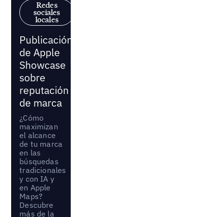
Redes
sociales
locales
Publicación
de Apple
Showcase
sobre
reputación
de marca
¿Cómo
maximizan
el alcance
de tu marca
en las
búsquedas
tradicionales
y con IA y
en Apple
Maps?
Descubre
más de la