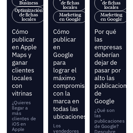
Business
de fichas
de fichas
locales
locales
Optimización
de fichas
Marketing
Marketing
locales
en Google
en Google
Cómo
Cómo
Por qué
publicar
publicar
las
en Apple
en
empresas
Maps y
Google
deberían
ganar
para
dejar de
clientes
lograr el
pasar por
locales
máximo
alto las
con
compromiso
publicacione
vitrinas
con la
de
marca en
Google
¿Quieres
llegar a
todas las
¿Qué son
más
ubicaciones
las
clientes de
publicaciones
iOS en
Los
de Google?
Apple
vendedores
Descubre