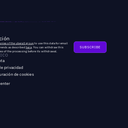
ción
nies of the uberall group
to use this data for email
trends as described
here
. You can withdraw this
ss of the processing before its withdrawal.
DICO
nta
de privacidad
uración de cookies
Center