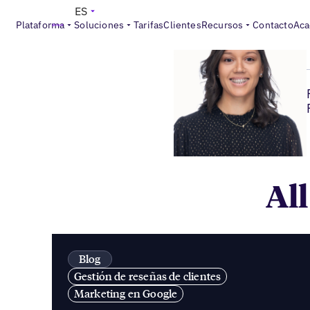
ES
Plataforma
Soluciones
Tarifas
Clientes
Recursos
Contacto
Aca
All
Blog
Gestión de reseñas de clientes
Marketing en Google