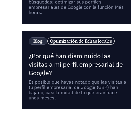
búsquedas: optimizar sus perfiles
empresariales de Google con la función Más
horas.
Blog
Optimización de fichas locales
¿Por qué han disminuido las
visitas a mi perfil empresarial de
Google?
Es posible que hayas notado que las visitas a
tu perfil empresarial de Google (GBP) han
bajado, casi la mitad de lo que eran hace
unos meses.