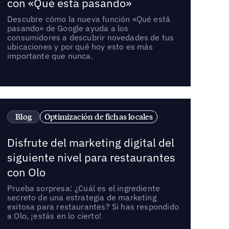
con «Qué está pasando»
Descubre cómo la nueva función «Qué está
pasando» de Google ayuda a los
consumidores a descubrir novedades de tus
ubicaciones y por qué hoy esto es más
importante que nunca.
Blog
Optimización de fichas locales
Disfrute del marketing digital del
siguiente nivel para restaurantes
con Olo
Prueba sorpresa: ¿Cuál es el ingrediente
secreto de una estrategia de marketing
exitosa para restaurantes? Si has respondido
a Olo, ¡estás en lo cierto!