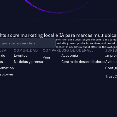
hts sobre marketing local e IA para marcas multiubica
By clicking on subscribe you consent to the
compa
marketing on our products, services, and market 
consent at any time without affecting the lawfulne
ESA
COMUNIDAD
COMPARE
USO DE UBERALL
JURÍ
 de
Eventos
Academia
Impro
Yext
as
Noticias y prensa
Centro de desarrolladores
Aviso 
ormation
Config
leblower
Trust 