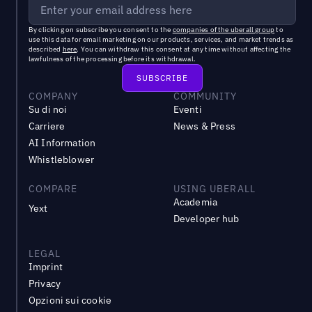
By clicking on subscribe you consent to the
companies of the uberall group
to
use this data for email marketing on our products, services, and market trends as
described
here
. You can withdraw this consent at any time without affecting the
lawfulness of the processing before its withdrawal.
COMPANY
COMMUNITY
Su di noi
Eventi
Carriere
News & Press
AI Information
Whistleblower
COMPARE
USING UBERALL
Academia
Yext
Developer hub
LEGAL
Imprint
Privacy
Opzioni sui cookie