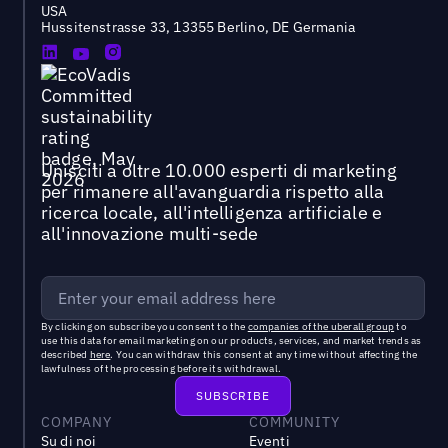
USA
Hussitenstrasse 33, 13355 Berlino, DE Germania
Unisciti a oltre 10.000 esperti di marketing
per rimanere all'avanguardia rispetto alla
ricerca locale, all'intelligenza artificiale e
all'innovazione multi-sede
By clicking on subscribe you consent to the
companies of the uberall group
to
use this data for email marketing on our products, services, and market trends as
described
here
. You can withdraw this consent at any time without affecting the
lawfulness of the processing before its withdrawal.
COMPANY
COMMUNITY
Su di noi
Eventi