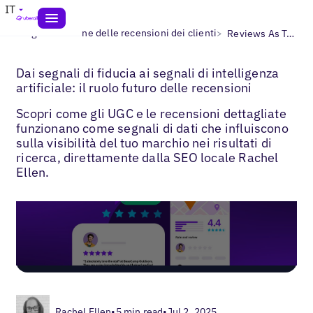
IT
>
>
Blogs
Gestione delle recensioni dei clienti
Reviews As Trust Signals for AI
Dai segnali di fiducia ai segnali di intelligenza
artificiale: il ruolo futuro delle recensioni
Scopri come gli UGC e le recensioni dettagliate
funzionano come segnali di dati che influiscono
sulla visibilità del tuo marchio nei risultati di
ricerca, direttamente dalla SEO locale Rachel
Ellen.
Rachel Ellen
•
5 min read
•
Jul 2, 2025