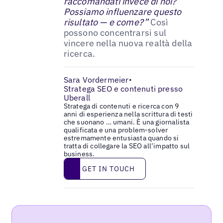
raccomandati invece di noi?
Possiamo influenzare questo
risultato — e come?”
Così
possono concentrarsi sul
vincere nella nuova realtà della
ricerca.
Sara Vordermeier
•
Stratega SEO e contenuti presso
Uberall
Stratega di contenuti e ricerca con 9
anni di esperienza nella scrittura di testi
che suonano … umani. È una giornalista
qualificata e una problem-solver
estremamente entusiasta quando si
tratta di collegare la SEO all’impatto sul
business.
Get in touch
GET IN TOUCH