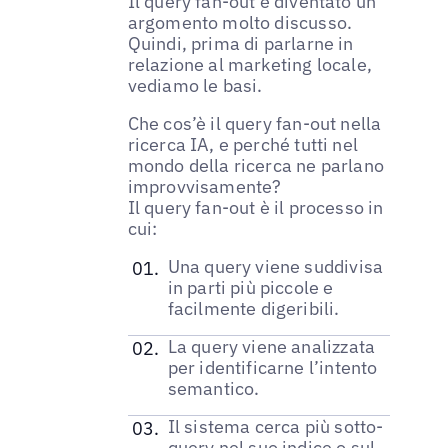
Il query fan-out è diventato un
argomento molto discusso.
Quindi, prima di parlarne in
relazione al marketing locale,
vediamo le basi.
Che cos’è il query fan-out nella
ricerca IA, e perché tutti nel
mondo della ricerca ne parlano
improvvisamente?
Il query fan-out è il processo in
cui:
Una query viene suddivisa
in parti più piccole e
facilmente digeribili.
La query viene analizzata
per identificarne l’intento
semantico.
Il sistema cerca più sotto-
query nel suo indice o sul