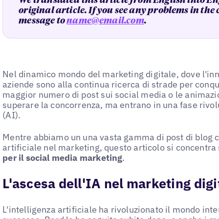
We translated this article from English into En
original article. If you see any problems in the
message to
name@email.com
.
Nel dinamico mondo del marketing digitale, dove l'inn
aziende sono alla continua ricerca di strade per conqui
maggior numero di post sui social media o le animazio
superare la concorrenza, ma entrano in una fase rivol
(AI).
Mentre abbiamo un una vasta gamma di post di blog ch
artificiale nel marketing, questo articolo si concentra 
per il social media marketing
.
L'ascesa dell'IA nel marketing digi
L'intelligenza artificiale ha rivoluzionato il mondo in