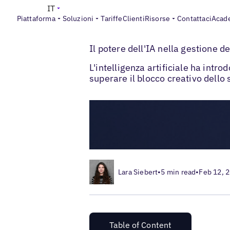
IT
Piattaforma
Soluzioni
Tariffe
Clienti
Risorse
Contattaci
Acad
>
>
Blogs
Social media locale
Il potere del
Il potere dell'IA nella gestione d
L'intelligenza artificiale ha intr
superare il blocco creativo dello s
Lara Siebert
•
5 min read
•
Feb 12, 
Table of Content