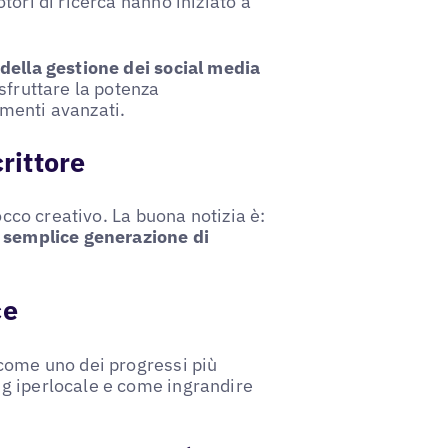
tori di ricerca hanno iniziato a
della gestione dei social media
sfruttare la potenza
rumenti avanzati.
rittore
occo creativo. La buona notizia è:
a semplice generazione di
ce
 come uno dei progressi più
g iperlocale e come ingrandire