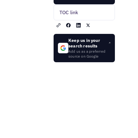
TOC link
Keep us in your
search results
Add us as a preferred
source on Google