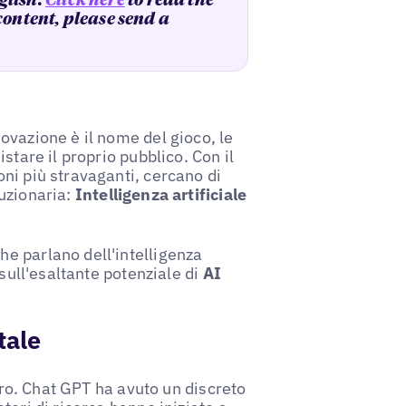
glish.
Click here
to read the
 content, please send a
ovazione è il nome del gioco, le
stare il proprio pubblico. Con il
ni più stravaganti, cercano di
uzionaria:
Intelligenza artificiale
e parlano dell'intelligenza
sull'esaltante potenziale di
AI
tale
tero. Chat GPT ha avuto un discreto