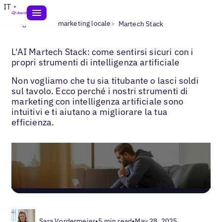
IT
>
>
Blogs
IA nel marketing locale
Martech Stack
L'AI Martech Stack: come sentirsi sicuri con i
propri strumenti di intelligenza artificiale
Non vogliamo che tu sia titubante o lasci soldi
sul tavolo. Ecco perché i nostri strumenti di
marketing con intelligenza artificiale sono
intuitivi e ti aiutano a migliorare la tua
efficienza.
Sara Vordermeier
•
5 min read
•
May 28, 2025