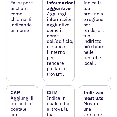
Fai sapere
informazioni
Indica la
ai clienti
aggiuntive
tua
come
Aggiungi
provincia
chiamarti
informazioni
o regione
indicando
aggiuntive
per
un nome.
come il
rendere il
nome
tuo
dell’edificio,
indirizzo
il piano o
più chiaro
l’interno
nelle
per
ricerche
rendere
locali.
più facile
trovarti.
CAP
Cittá
Indirizzo
Aggiungi il
Indica in
mostrato
tuo codice
quale città
Mostra
postale
si trova la
una
per
tua
versione