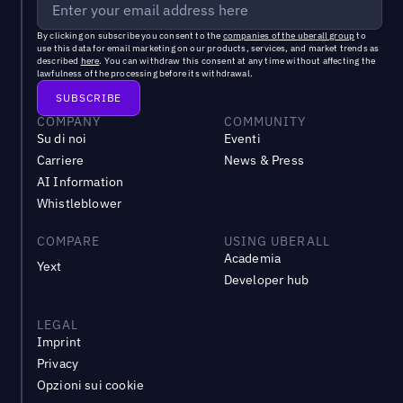
By clicking on subscribe you consent to the
companies of the uberall group
to
use this data for email marketing on our products, services, and market trends as
described
here
. You can withdraw this consent at any time without affecting the
lawfulness of the processing before its withdrawal.
COMPANY
COMMUNITY
Su di noi
Eventi
Carriere
News & Press
AI Information
Whistleblower
COMPARE
USING UBERALL
Academia
Yext
Developer hub
LEGAL
Imprint
Privacy
Opzioni sui cookie