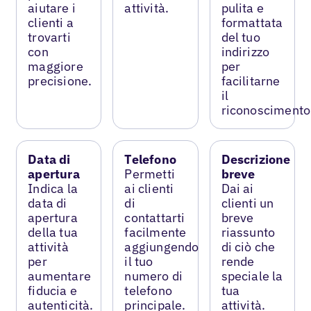
aiutare i
attività.
pulita e
clienti a
formattata
trovarti
del tuo
con
indirizzo
maggiore
per
precisione.
facilitarne
il
riconoscimento
Data di
Telefono
Descrizione
apertura
Permetti
breve
Indica la
ai clienti
Dai ai
data di
di
clienti un
apertura
contattarti
breve
della tua
facilmente
riassunto
attività
aggiungendo
di ciò che
per
il tuo
rende
aumentare
numero di
speciale la
fiducia e
telefono
tua
autenticità.
principale.
attività.